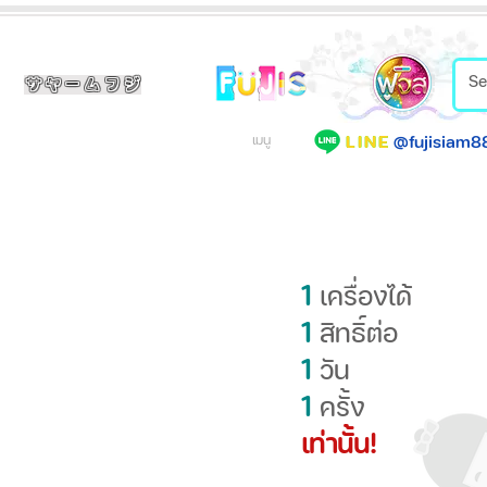
サヤームフジ
@fujisiam8
LINE
เมนู
1
เครื่องได้
1
สิทธิ์ต่อ
1
วัน
1
ครั้ง
เท่านั้น!