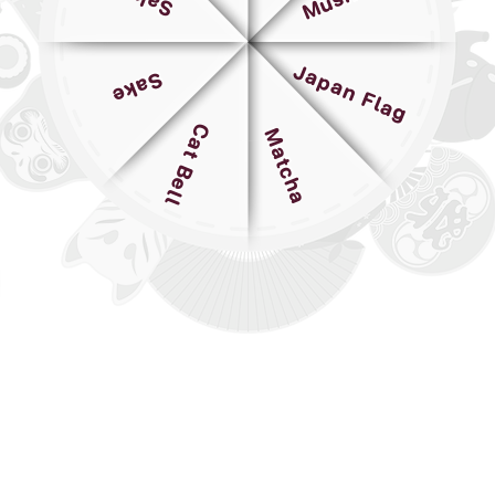
Japan Flag
Sake
Cat Bell
Matcha