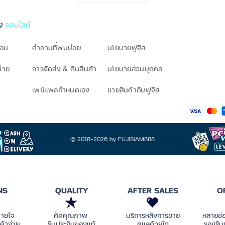
ิง
ออนไลน์
โอน
คำถามที่พบบ่อย
นโยบายฟูจิส
น่าย
การจัดส่ง & คืนสินค้า
นโยบายส่วนบุคคล
เพย์แพลกำหนดเอง
ขายสินค้ากับฟูจิส
© 2018-2026 by FUJISIAM888
NS
QUALITY
AFTER SALES
O
บายใจ
คัดคุณภาพ
บริการหลังการขาย
หลายช่
ค้าง่าย
รับประกันของแท้
ดูแลด้วยใจ
รองรับ