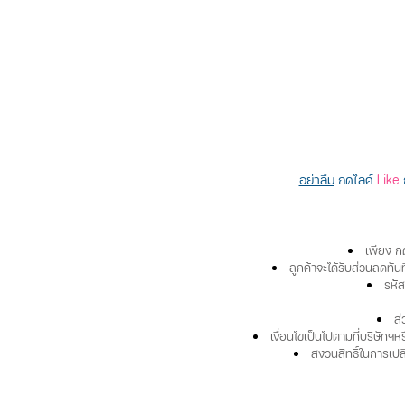
อย่าลืม
กดไลค์
Like
เพียง ก
ลูกค้าจะได้รับส่วนลดทัน
รหัั
ส่
เงื่อนไขเป็นไปตามที่บริษัทฯห
สงวนสิทธิ์ในการเปล