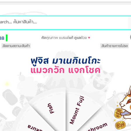
88
คัด
คุณภาพ แบรนด์
แท้
ดูแล
ด้วย
♥
ติดตามสถานะสินค้า
สินค้ารายการโปรด
ฟูจิส
มาเนกิเนโกะ
แมวกวัก แจกโชค
Mount Fuji
Fish
Mushroom
Sakura