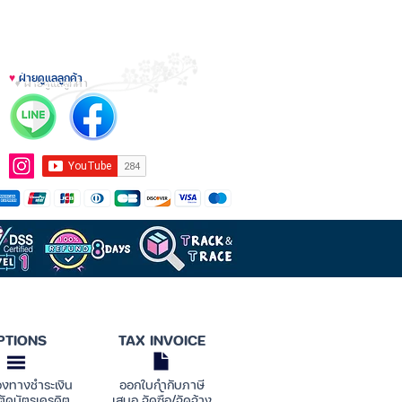
♥
ฝ่ายดูแลลูกค้า
PTIONS
TAX INVOICE
องทางชำระเงิน
ออกใบกำกับภาษี
ตัดบัตรเครดิต
เสนอ จัดซื้อ/จัดจ้าง