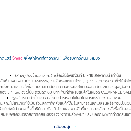
กดแชร์
Share
(ตั้งค่าโพสต์สาธารณะ)
เพื่อรับสิทธิ์กันนะเหมียว ~
(สิทธ์คูปองจำนวนจำกัด)
พร้อมใช้ตั้งแต่วันที่ 8 - 18 สิงหาคมนี้ เท่านั้น
ดไลค์ Like เพจเมต้า (Facebook) / หรือกดติดตามไอจี (IG)
FUJISiam888
เพื่อให้กำล
ทีเมื่อทำรายการสั่งซื้อและชำระค่าสินค้าผ่านระบบเว็บไซต์บริษัทฯ โดยจะปรากฏอยู่ในหน้า
สของ JP Flag ธงญี่ปุ่น ส่วนลด 88 บาท ทันทีสำหรับสินค้าในหมวด CLEARANCE SALE 
ฟูจิส สงวนสิทธิ์ในการเปลี่ยนแปลงเงื่อนไขโดยไม่ต้องแจ้งให้ทราบล่วงหน้า
วนลดนี้ไม่สามารถใช้เป็นส่วนลดค่าจัดส่งสินค้าได้, ไม่สามารถแลกเปลี่ยนหรือทอนเป็นเงิ
รือเว็บไซต์กำหนด ทั้งนี้บริษัทฯ หรือเว็บไซต์ขอสงวนสิทธิ์ในการยกเลิกการสั่งซื้อที่ไม่
ี่ยนแปลงเงื่อนไขรายการโดยไม่ต้องแจ้งให้ทราบล่วงหน้า และในกรณีพิพาทคำตัดสินของบริ
กลับบนสุด