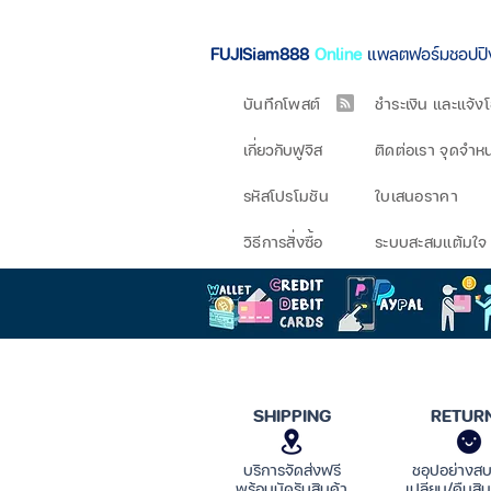
FUJISiam888
Online
แพลตฟอร์มชอปป
บันทึกโพสต์
ชำระเงิน และแจ้ง
เกี่ยวกับฟูจิส
ติดต่อเรา จุดจำห
รหัสโปรโมชัน
ใบเสนอราคา
วิธีการสั่งซื้อ
ระบบสะสมแต้มใจ
SHIPPING
RETUR
บริการจัดส่งฟรี
ชอปอย่างส
พร้อมนัดรับสินค้า
เปลี่ยน/คืนสิน