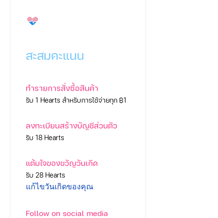
สะสมคะแนน
ทำรายการสั่งซื้อสินค้า
รับ 1 Hearts สำหรับการใช้จ่ายทุก ฿1
ลงทะเบียนสร้างบัญชีส่วนตัว
รับ 18 Hearts
แต้มใจของขวัญวันเกิด
รับ 28 Hearts
แก้ไขวันเกิดของคุณ
Follow on social media