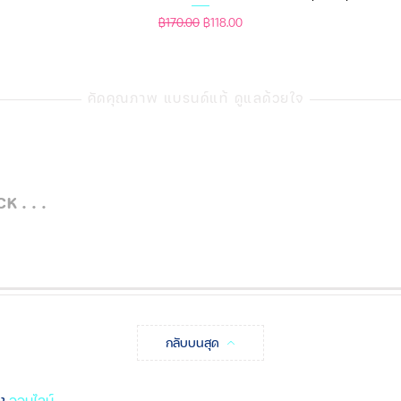
ูง 40CM
ราคาปกติ
ราคาขายลด
฿170.00
฿118.00
คัดคุณภาพ แบรนด์แท้ ดูแลด้วยใจ
 . . .
กลับบนสุด
ิง
ออนไลน์