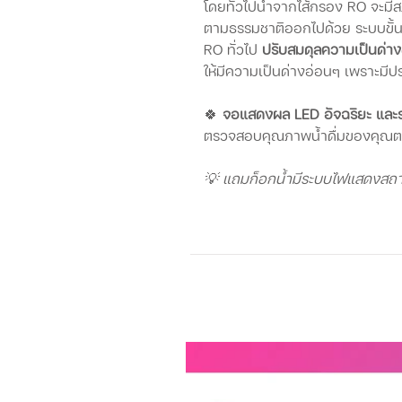
โดยทั่วไปน้ำจากไส้กรอง RO จะมี
ตามธรรมชาติออกไปด้วย ระบบขั้นท
RO ทั่วไป
ปรับสมดุลความเป็นด่าง
ให้มีความเป็นด่างอ่อนๆ เพราะมีป
🍀
จอแสดงผล LED อัจฉริยะ และร
ตรวจสอบคุณภาพน้ำดื่มของคุณตล
💡 แถมก็อกน้ำมีระบบไฟแสดงสถาน
🍀
รับประกัน 12+6=18 เดือน
เครื่องกรองระบบคุณภาพ ปลอดภัยม
ความเสียหาย สามารถจัดหาหรือสั่งซ
💦 Low Drain Ratio เทคโนโลยีการ
ระบบช่วยเพิ่มประสิทธิภาพและสามา
ระบบกรอง RO ทั่วไปในท้องตลาด
ประหยัดค่าน้ำมากขึ้น เพราะมีอัตร