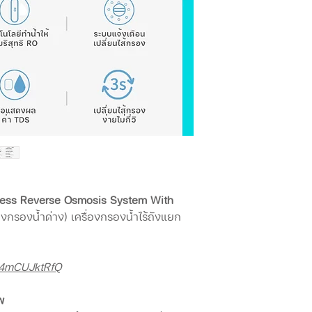
less Reverse Osmosis System With
องกรองน้ำด่าง) เครื่องกรองน้ำไร้ถังแยก
/o4mCUJktRfQ
พ