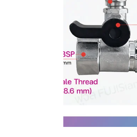
งานที่เหลือของตัวกรอง
ระบบจะตรวจสอบคุณภาพน้ำดื่มอย่า
พร้อมตัวบ่งชี้รหัสสีจะเตือนให้เปลี
✔️ TDS แสดงผลสด
✔️ แสดงอายุไส้กรองคงเหลือ
💡 ค่า TDS ที่ไม่เกิน 150 ถือว่า
Replacement Filters/Pack ไส้กรอ
CF 600G (Compound Filter)
RO 600G (Reverse Osmosis F
Filter Life อายุไส้กรอง
CF (CBPA): 9 - 12 เดือน
RO: 18 - 24 เดือน
Size ขนาดตัวเครื่อง