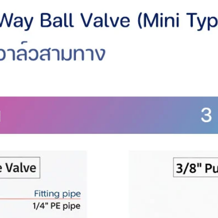
่มน้ำที่เป็นด่างอ่อนเพื่อประโยชน์ต่อ
ลความเป็นด่างของน้ำ RO และปรับให้
กด้วย
มเก่าๆ
ด
ถียร ใช้เวลาประมาณ 10 วินาทีในการเติม
รับความต้องการน้ำประจำวันของ
ดเล็ก
M
องสารอินทรีย์และอนินทรีย์ในน้ำ
ตามเวลาจริงอย่างชัดเจน และอายุการใช้