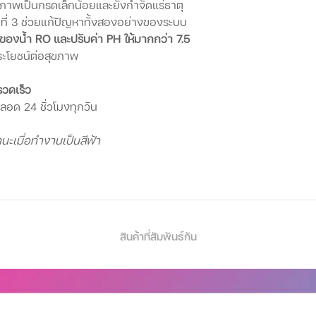
สภาพเป็นกรดเล็กน้อยและยังกำจัดแร่ธาตุ
ี่ 3 ช่วยแก้ปัญหาทั้งสองอย่างของระบบ
ของน้ำ RO และปรับค่า PH ให้มากกว่า 7.5
ระโยชน์ต่อสุขภาพ
วดเร็ว
อด 24 ชั่วโมงทุกวัน
ะเมื่อทำงานเป็นสีฟ้า
ีระบบตัดน้ำอัตโนมัติ หากเครื่องเกิด
ื้ออะไหล่เปลี่ยนได้ง่าย
สินค้าที่สัมพันธ์กัน
ประหยัดน้ำขั้นสูง
รถประหยัดน้ำได้ถึง 450% เมื่อเทียบกับ
าส่วนการระบายน้ำต่ำ 1.5:1