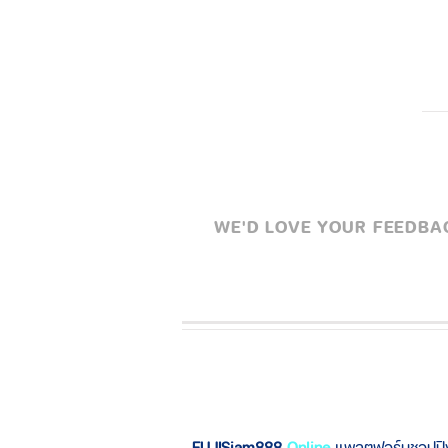
กว้าง 13.8 CM xยาว 45 CM x ส
WE'D LOVE YOUR FEEDBACK
FUJISiam888
Online
แพลตฟอร์มชอปป