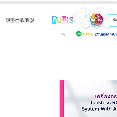
サヤームフジ
@fujisiam8
LINE
เมนู