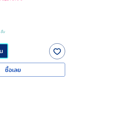
ติ
ขาย
ลด
ชิ้น
็น
ซื้อเลย