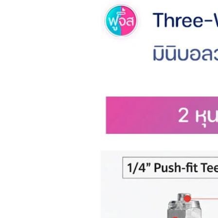
💦 Alkaline & Remineralization ดื
สุขภาพ
ไส้กรอง TAM (ขั้นที่ 3) ปรับสมดุ
มากกว่า 7.5
ยังคืนแร่ธาตุที่จำเป็นต่อสุขภาพอี
น้ำไม่เป็นกรดอีกต่อไป
ฟื้นฟูแร่ธาตุที่จำเป็น
แก้ปัญหาของระบบ RO แบบเดิ
💦 Fast Water Flow น้ำลื่นไม่สะดุ
ระบบภายในช่วยให้น้ำไหลเร็วและเส
น้ำ RO บริสุทธิ 330 มล. หนึ่งถ้วย
ความจุสูง 600 GPD สามารถรอง
ครอบครัวขนาดใหญ่และบริษัทขนา
💡 Rated Power: 0.1 - 0.41 GP
💦 TDS Display แสดงค่าปริมาณข
แผงหน้าจออัจฉริยะแสดงค่า TDS 