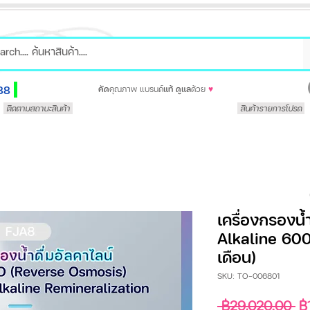
88
คัด
คุณภาพ แบรนด์
แท้
ดูแล
ด้วย
♥
ติดตามสถานะสินค้า
สินค้ารายการโปรด
เครื่องกรองน้
Alkaline 600
เดือน)
SKU: TO-006801
รา
 ฿29,020.00 
฿