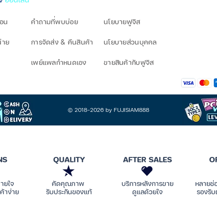
โอน
คำถามที่พบบ่อย
นโยบายฟูจิส
น่าย
การจัดส่ง & คืนสินค้า
นโยบายส่วนบุคคล
เพย์แพลกำหนดเอง
ขายสินค้ากับฟูจิส
© 2018-2026 by FUJISIAM888
NS
QUALITY
AFTER SALES
O
บายใจ
คัดคุณภาพ
บริการหลังการขาย
หลายช่
ค้าง่าย
รับประกันของแท้
ดูแลด้วยใจ
รองรับ