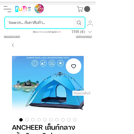
THB (฿)
คัด
คุณภาพ แบรนด์
แท้
ดูแล
ด้วย
♥
ติดตามสถานะสินค้า
สินค้ารายการโปรด
คัดลอกลิงก์
ANCHEER เต็นท์กลาง