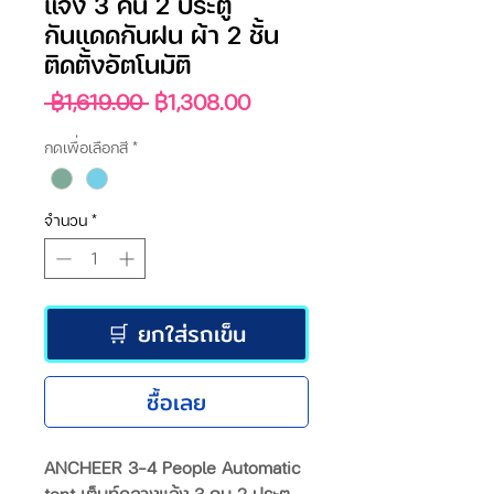
แจ้ง 3 คน 2 ประตู
กันแดดกันฝน ผ้า 2 ชั้น
ติดตั้งอัตโนมัติ
ราคา
ราคา
 ฿1,619.00 
฿1,308.00
ปกติ
ขาย
กดเพื่อเลือกสี
*
ลด
จำนวน
*
🛒 ยกใส่รถเข็น
ซื้อเลย
ANCHEER 3-4 People Automatic
tent เต็นท์กลางแจ้ง 3 คน 2 ประตู