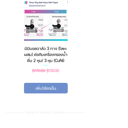
มินิบอลวาล์ว 3 ทาง (โลหะ
เครื่องชั่งดิจิตอล มีให้เลือก
ผสม) ต่อกับเครื่องกรองน้ำ
2 สี 2 ระบบ (ชาร์จแบต
ดื่ม 2 หุน/ 3 หุน (CuNi)
หรือใช้ถ่าน) ตราชั่งดิจิทัล
ราคาปกติ
ราคาขายลด
ราคาปกติ
ราคาขายลด
฿170.00
฿118.00
฿450.00
฿388.00
เพิ่มใส่รถเข็น
เพิ่มใส่รถเข็น
คัดคุณภาพ แบรนด์แท้ ดูแลด้วยใจ