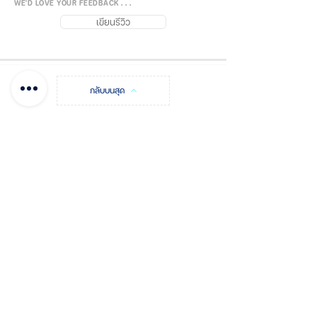
WE'D LOVE YOUR FEEDBACK . . .
เขียนรีวิว
กลับบนสุด
FUJISiam888
Online
แพลตฟอร์มชอปปิง
ออนไลน์
บันทึกโพสต์
ชำระเงิน และแจ้งโอน
เกี่ยวกับฟูจิส
ติดต่อเรา จุดจำหน่าย
รหัสโปรโมชัน
ใบเสนอราคา
คำถามที่พบบ่อย
นโยบายฟูจิส
การจัดส่ง & คืนสินค้า
นโยบายส่วนบุคคล
เพย์แพลกำหนดเอง
ขายสินค้ากับฟูจิส
วิธีการสั่งซื้อ
ระบบสะสมแต้มใจ