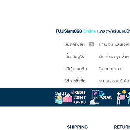
FUJISiam888
Online
แพลตฟอร์มชอปป
บันทึกโพสต์
ชำระเงิน และแจ้ง
เกี่ยวกับฟูจิส
ติดต่อเรา จุดจำห
รหัสโปรโมชัน
ใบเสนอราคา
วิธีการสั่งซื้อ
ระบบสะสมแต้มใจ
SHIPPING
RETUR