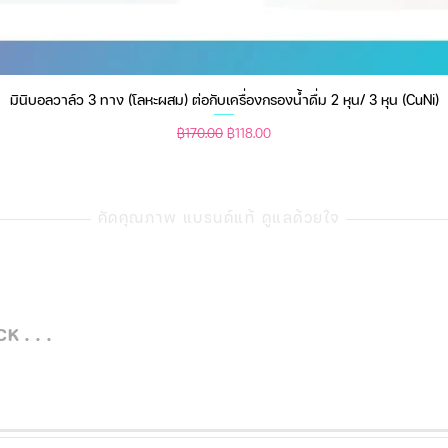
มินิบอลวาล์ว 3 ทาง (โลหะผสม) ต่อกับเครื่องกรองน้ำดื่ม 2 หุน/ 3 หุน (CuNi)
ดูข้อมูลด่วน
ราคาปกติ
ราคาขายลด
฿170.00
฿118.00
คัดคุณภาพ แบรนด์แท้ ดูแลด้วยใจ
 . . .