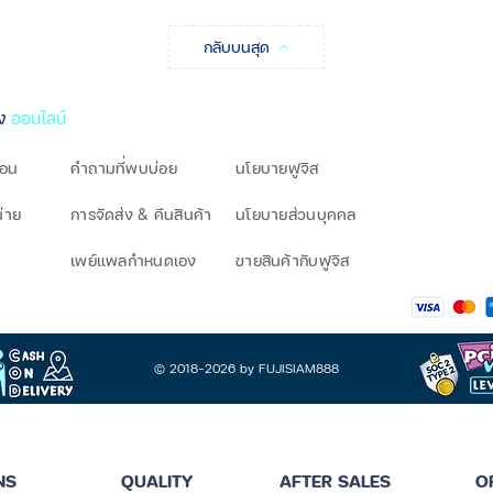
กลับบนสุด
ิง
ออนไลน์
โอน
คำถามที่พบบ่อย
นโยบายฟูจิส
น่าย
การจัดส่ง & คืนสินค้า
นโยบายส่วนบุคคล
เพย์แพลกำหนดเอง
ขายสินค้ากับฟูจิส
© 2018-2026 by FUJISIAM888
NS
QUALITY
AFTER SALES
O