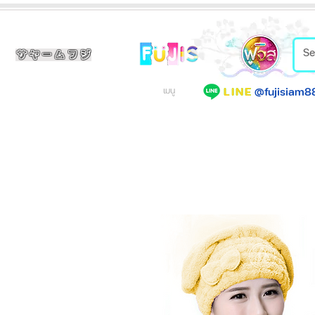
サヤームフジ
@fujisiam8
LINE
เมนู