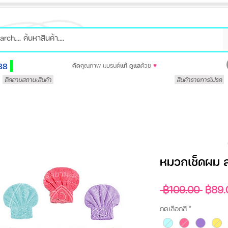
88
คัด
คุณภาพ แบรนด์
แท้
ดูแล
ด้วย
♥
ติดตามสถานะสินค้า
สินค้ารายการโปรด
หมวกเช็ดผม ส
ราคา
 ฿109.00 
฿89.
ปกติ
กดเลือกสี
*