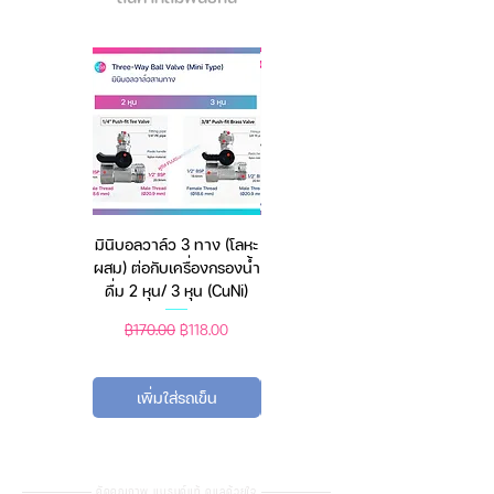
ปอมปอมปูรินชอบดื่มนมและกิน
พุดดิ้งครีมคาราเมลที่แม่ทำ นอกจาก
นี้มันยังใช้เวลาส่วนใหญ่ไปกับการ
นอนหลับ มันใฝ่ฝันที่จะตัวใหญ่ขึ้นอีก
มันจะกระฉับกระเฉงขึ้นเมื่อได้ยิน
เจ้าของพูดว่า "ออกไปข้างนอกกัน
เถอะ!"
มินิบอลวาล์ว 3 ทาง (โลหะ
เครื่องชั่งดิจิตอล มีให้เลือก
ผสม) ต่อกับเครื่องกรองน้ำ
2 สี 2 ระบบ (ชาร์จแบต
ผลิตจาก: ใยฝ้ายธรรมชาติ 100%
ดื่ม 2 หุน/ 3 หุน (CuNi)
หรือใช้ถ่าน) ตราชั่งดิจิทัล
วิธีใช้: เช็ดทำความสะอาดร่างกาย
ข้อแนะนำการใช้: ควรซักก่อนใช้, ซัก
ราคาปกติ
ราคาขายลด
ราคาปกติ
ราคาขายลด
฿170.00
฿118.00
฿450.00
฿388.00
ด้วยเครื่องได้,ห้ามใช้สารฟอกขาว, ผ้า
สีเข้มจะมีสีส่วนเกินจากการซักครั้ง
เพิ่มใส่รถเข็น
เพิ่มใส่รถเข็น
แรก, แยกซักผ้าสีเข้มกับสีอ่อน, ควร
ตากในที่ร่ม
คัดคุณภาพ แบรนด์แท้ ดูแลด้วยใจ