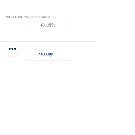
WE'D LOVE YOUR FEEDBACK . . .
เขียนรีวิว
กลับบนสุด
FUJISiam888
Online
แพลตฟอร์มชอปปิง
ออนไลน์
บันทึกโพสต์
ชำระเงิน และแจ้งโอน
เกี่ยวกับฟูจิส
ติดต่อเรา จุดจำหน่าย
รหัสโปรโมชัน
ใบเสนอราคา
คำถามที่พบบ่อย
นโยบายฟูจิส
การจัดส่ง & คืนสินค้า
นโยบายส่วนบุคคล