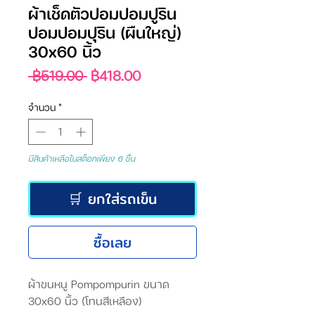
ผ้าเช็ดตัวปอมปอมปูริน
ปอมปอมปุริน (ผืนใหญ่)
30x60 นิ้ว
ราคา
ราคา
 ฿519.00 
฿418.00
ปกติ
ขาย
ลด
จำนวน
*
มีสินค้าเหลือในสต็อกเพียง 6 ชิ้น
🛒 ยกใส่รถเข็น
ซื้อเลย
ผ้าขนหนู Pompompurin ขนาด
30x60 นิ้ว (โทนสีเหลือง)