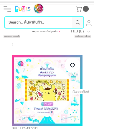
THB (฿)
คัด
คุณภาพ แบรนด์
แท้
ดูแล
ด้วย
♥
ติดตามสถานะสินค้า
สินค้ารายการโปรด
คัดลอกลิงก์
SKU: HO-002111