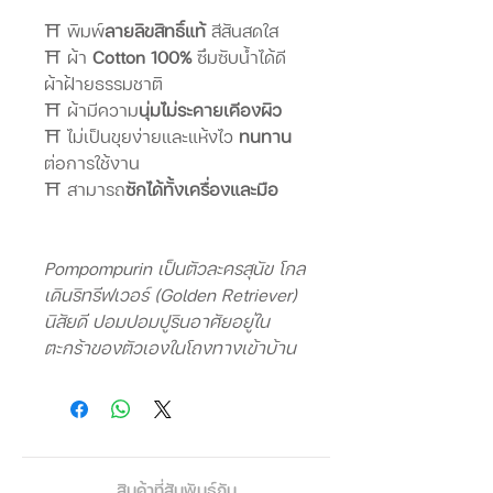
⛩️ พิมพ์
ลายลิขสิทธิ์แท้
สีสันสดใส
⛩️ ผ้า
Cotton 100%
ซึมซับน้ำได้ดี
ผ้าฝ้ายธรรมชาติ
⛩️ ผ้ามีความ
นุ่มไม่ระคายเคีองผิว
⛩️ ไม่เป็นขุยง่ายและแห้งไว
ทนทาน
ต่อการใช้งาน
⛩️ สามารถ
ซักได้ทั้งเครื่องและมือ
Pompompurin เป็นตัวละครสุนัข โกล
เดินริทรีฟเวอร์ (Golden Retriever)
นิสัยดี ปอมปอมปูรินอาศัยอยู่ใน
ตะกร้าของตัวเองในโถงทางเข้าบ้าน
ของเจ้าของที่เป็นน้องสาว
เอกลักษณ์ของปอมปอมปูรินคือ
หมวกเบเรต์สีน้ำตาลที่สวมอยู่บนหัว
ตลอดเวลา อาหารโปรดของปอมปอม
ปูรินคือพุดดิ้งของแม่
สินค้าที่สัมพันธ์กัน