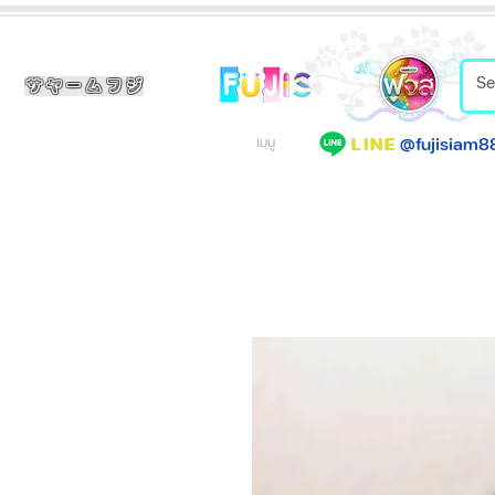
サヤームフジ
@fujisiam8
LINE
เมนู