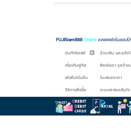
FUJISiam888
Online
แพลตฟอร์มชอปป
บันทึกโพสต์
ชำระเงิน และแจ้ง
เกี่ยวกับฟูจิส
ติดต่อเรา จุดจำห
รหัสโปรโมชัน
ใบเสนอราคา
วิธีการสั่งซื้อ
ระบบสะสมแต้มใจ