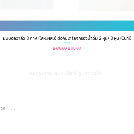
มินิบอลวาล์ว 3 ทาง (โลหะผสม) ต่อกับเครื่องกรองน้ำดื่ม 2 หุน/ 3 หุน (CuNi)
ดูข้อมูลด่วน
ราคาปกติ
ราคาขายลด
฿170.00
฿118.00
คัดคุณภาพ แบรนด์แท้ ดูแลด้วยใจ
 . . .