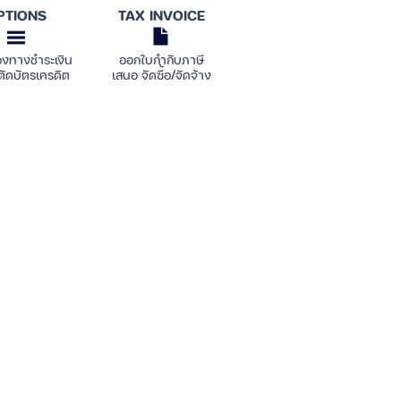
PTIONS
TAX INVOICE
องทางชำระเงิน
ออกใบกำกับภาษี
ตัดบัตรเครดิต
เสนอ จัดซื้อ/จัดจ้าง