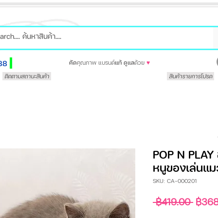
88
คัด
คุณภาพ แบรนด์
แท้
ดูแล
ด้วย
♥
ติดตามสถานะสินค้า
สินค้ารายการโปรด
POP N PLAY 
หนูของเล่นแม
SKU: CA-000201
ราคา
 ฿419.00 
฿368
ปกติ