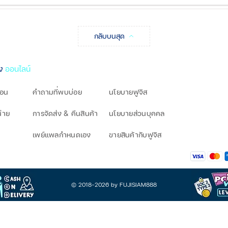
กลับบนสุด
ิง
ออนไลน์
โอน
คำถามที่พบบ่อย
นโยบายฟูจิส
น่าย
การจัดส่ง & คืนสินค้า
นโยบายส่วนบุคคล
เพย์แพลกำหนดเอง
ขายสินค้ากับฟูจิส
© 2018-2026 by FUJISIAM888