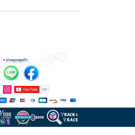
♥
ฝ่ายดูแลลูกค้า