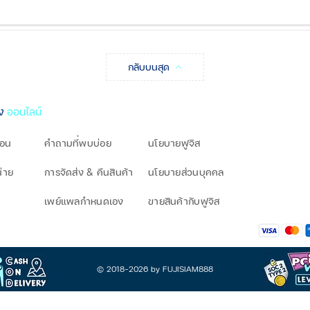
กลับบนสุด
ิง
ออนไลน์
โอน
คำถามที่พบบ่อย
นโยบายฟูจิส
น่าย
การจัดส่ง & คืนสินค้า
นโยบายส่วนบุคคล
เพย์แพลกำหนดเอง
ขายสินค้ากับฟูจิส
© 2018-2026 by FUJISIAM888