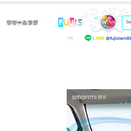
サヤームフジ
@fujisiam8
LINE
เมนู