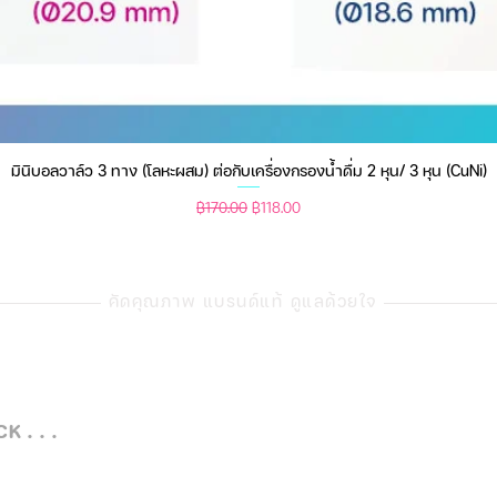
มินิบอลวาล์ว 3 ทาง (โลหะผสม) ต่อกับเครื่องกรองน้ำดื่ม 2 หุน/ 3 หุน (CuNi)
ดูข้อมูลด่วน
ราคาปกติ
ราคาขายลด
฿170.00
฿118.00
คัดคุณภาพ แบรนด์แท้ ดูแลด้วยใจ
 . . .