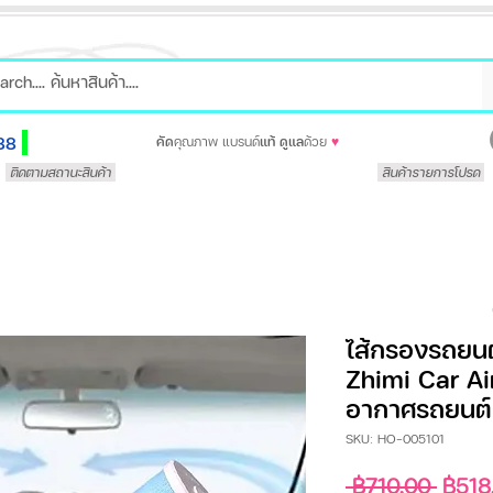
88
คัด
คุณภาพ แบรนด์
แท้
ดูแล
ด้วย
♥
ติดตามสถานะสินค้า
สินค้ารายการโปรด
ไส้กรองรถยน
Zhimi Car Air
อากาศรถยนต์
SKU: HO-005101
ราคา
 ฿710.00 
฿518