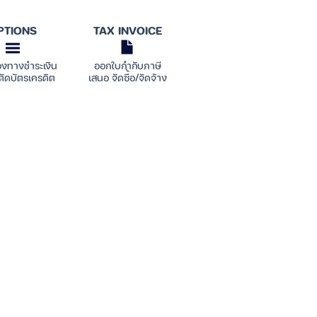
PTIONS
TAX INVOICE
องทางชำระเงิน
ออกใบกำกับภาษี
ตัดบัตรเครดิต
เสนอ จัดซื้อ/จัดจ้าง