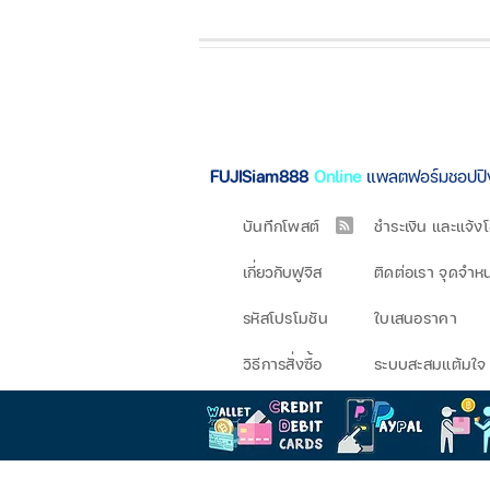
FUJISiam888
Online
แพลตฟอร์มชอปป
บันทึกโพสต์
ชำระเงิน และแจ้ง
เกี่ยวกับฟูจิส
ติดต่อเรา จุดจำห
รหัสโปรโมชัน
ใบเสนอราคา
วิธีการสั่งซื้อ
ระบบสะสมแต้มใจ