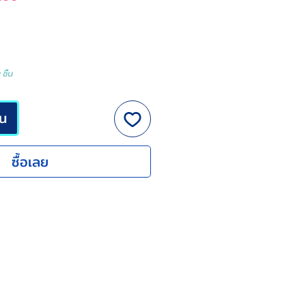
ขาย
ลด
ชิ้น
็น
ซื้อเลย