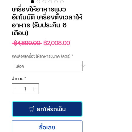
เครื่องให้อาหารแมว
อัตโนมัติ เครื่องตั้งเวลาให้
อาหาร (รับประกัน 6
เดือน)
ราคา
ราคา
 ฿4,899.00 
฿2,008.00
ปกติ
ขาย
ลด
กดเลือกเครื่องให้อาหารขนาด (ลิตร)
*
จำนวน
*
🛒 ยกใส่รถเข็น
ซื้อเลย