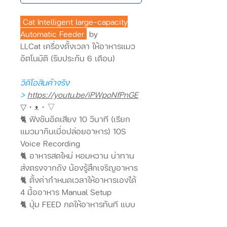
Cat Intelligent large-capacity
Automatic Feeder
by
LLCat เครื่องตั้งเวลา ให้อาหารแมว
อัตโนมัติ (รับประกัน 6 เดือน)
วิดิโอสินค้าจริง
>
https://youtu.be/iPWpoNfPnGE
▽・ᴥ・▽
🐈 ฟังชันอัดเสียง 10 วินาที (เรียก
แมวมากินเมื่อปล่อยอาหาร) 10S
Voice Recording
🐈 อาหารสดใหม่ หอมหวาน น่าทาน
ส่งตรงจากถัง น้องรู้สึกเจริญอาหาร
🐈 ตั้งค่ากำหนดเวลาให้อาหารเองได้
4 มื้ออาหาร Manual Setup
🐈 ปุ่ม FEED กดให้อาหารทันที แบบ
manual