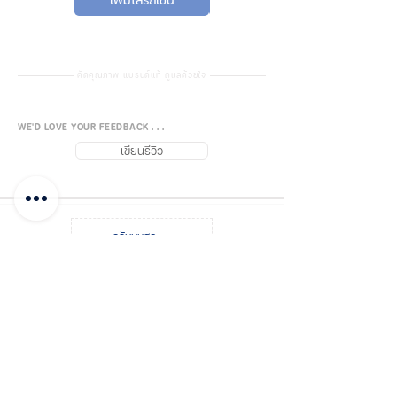
Detachable pet feeder is
convenient to take apart and
clean. The pet cat dog feeder is
made of food-grade ABS
คัดคุณภาพ แบรนด์แท้ ดูแลด้วยใจ
material, it is environmentally
friendly and durable. The dog
WE'D LOVE YOUR FEEDBACK . . .
feeder can be powered by wall
เขียนรีวิว
power or 3 D-size batteries ( not
included).
Overall Size: Approx.
กลับบนสุด
190x300x320mm/7.48x11.8x12.6
inch
Material: Food-grade ABS
FUJISiam888
Online
แพลตฟอร์มชอปปิง
ออนไลน์
Dry Food Size: 2-12mm(Dia.)
บันทึกโพสต์
ชำระเงิน และแจ้งโอน
ขนาดเส้นผ่านศูนย์กลางอาหารเม็ดที่
รองรับ
เกี่ยวกับฟูจิส
ติดต่อเรา จุดจำหน่าย
Suit For: All Sized Dogs & Cats
รหัสโปรโมชัน
ใบเสนอราคา
Dual Power Supply: Support