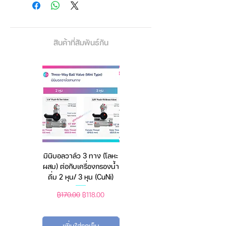
🐈 ตั้งค่าปริมาณอาหาร (PORTION)
ได้ 1 - 9 ระดับของแต่ละมื้อ
🐈 หน้าจอแสดงผลแอลซีดี LCD
แสดงผลระหว่างการตั้งค่า
สินค้าที่สัมพันธ์กัน
🐈 ช่องเก็บอาหารความจุขนาดใหญ่
(4L / 6L) มีตัวดูดความชื้น ป้องกัน
เชื้อรา
🐈 สามารถใส่ถ่าน เพื่อสำรองไฟหาก
เกิดกรณีไฟดับ ขณะเสียบปลั๊กUSB
ระหว่างใช้งานได้
▽・ᴥ・▽
Features:
มินิบอลวาล์ว 3 ทาง (โลหะ
เครื่องชั่งดิจิตอล มีให้เลือก
* (4L / 6L) large-capacity grain
ผสม) ต่อกับเครื่องกรองน้ำ
2 สี 2 ระบบ (ชาร์จแบต
barrels can store more food, so
ดื่ม 2 หุน/ 3 หุน (CuNi)
หรือใช้ถ่าน) ตราชั่งดิจิทัล
you can save yourself from
worrying about daily food adding.
ราคาปกติ
ราคาขายลด
ราคาปกติ
ราคาขายลด
฿170.00
฿118.00
฿450.00
฿388.00
* Easy to Clean & Quality Food
Material & Dual Power Mode:
เพิ่มใส่รถเข็น
เพิ่มใส่รถเข็น