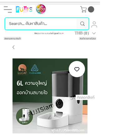
THB (฿)
คัด
คุณภาพ แบรนด์
แท้
ดูแล
ด้วย
♥
ติดตามสถานะสินค้า
สินค้ารายการโปรด
คัดลอกลิงก์