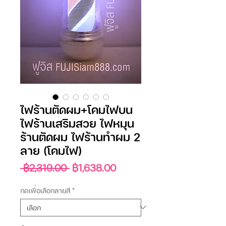
ไฟร้านตัดผม+โคมไฟบน
ไฟร้านเสริมสวย ไฟหมุน
ร้านตัดผม ไฟร้านทำผม 2
ลาย (โคมไฟ)
ราคา
ราคา
 ฿2,319.00 
฿1,638.00
ปกติ
ขาย
ลด
กดเพื่อเลือกลายสี
*