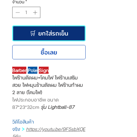
จำนวน
*
🛒 ยกใส่รถเข็น
ซื้อเลย
Barber
Pole
Sign
ไฟร้านตัดผม+โคมไฟ ไฟร้านเสริม
สวย ไฟหมุนร้านตัดผม ไฟร้านทำผม
2 ลาย (โคมไฟ)
ไฟประกอบอาชีพ ขนาด
87*23*32cm
รุ่น Lightball-87
วิดิโอสินค้า
จริง
>
https://youtu.be/9F5sbXQE
56c