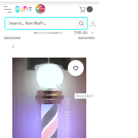
THB (฿)
คัด
คุณภาพ แบรนด์
แท้
ดูแล
ด้วย
♥
ติดตามสถานะสินค้า
สินค้ารายการโปรด
คัดลอกลิงก์