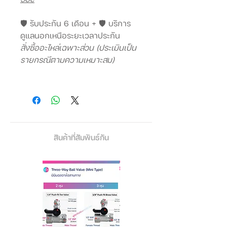
🛡️ รับประกัน 6 เดือน + 🛡️ บริการ
ดูแลนอกเหนือระยะเวลาประกัน
สั่งซื้ออะไหล่เฉพาะส่วน (ประเมินเป็น
รายกรณีตามความเหมาะสม)
ไฟหมุน+โคมไฟบน (มีให้เลือก 2 ลาย)
เส้นทึบสี ธงชาติไทย แดง + ขาว +
น้ำเงิน
เส้นทึบสี ขาว + ดำ
สินค้าที่สัมพันธ์กัน
ระบบปลั๊กเสียบแยก 2 ปลั๊ก
ปลั๊กสำหรับ เปิดไฟ
ปลั๊กสำหรับ หมุนเครื่อง
Features:
1. Made of Stainless Iron Wall
Mounting Base, high quality ABS