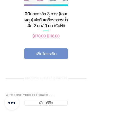
material, it is durable and sturdy
enough
มินิบอลวาล์ว 3 ทาง (โลหะ
เครื่องชั่งดิจิตอล มีให้เลือก
2. Feature energy saving,
ผสม) ต่อกับเครื่องกรองน้ำ
2 สี 2 ระบบ (ชาร์จแบต
environmental protection and
ดื่ม 2 หุน/ 3 หุน (CuNi)
หรือใช้ถ่าน) ตราชั่งดิจิทัล
high brightness,fashionable and
attractive, Latest technology,
ราคาปกติ
ราคาขายลด
ราคาปกติ
ราคาขายลด
฿170.00
฿118.00
฿450.00
฿388.00
long lifespan
3. With the compact size and
เพิ่มใส่รถเข็น
เพิ่มใส่รถเข็น
portable design, it has
convenient to install, simple
maintenance and other
advantages
คัดคุณภาพ แบรนด์แท้ ดูแลด้วยใจ
Barber Pole Stripes Spinning
WE'D LOVE YOUR FEEDBACK . . .
Sign (Lightball)
เขียนรีวิว
ทำไมต้องมีไฟหมุนหน้าร้านตัดผม?
➜
https://www.fujisiam888.com/po