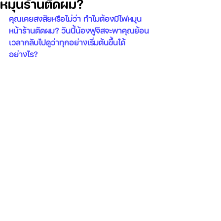
หมุนร้านตัดผม?
ใช้
ดื่ม
ถ่าน)
2
คุณเคยสงสัยหรือไม่ว่า ทำไมต้องมีไฟหมุน
หุน/
ตรา
3
ชั่ง
หน้าร้านตัดผม? วันนี้น้องฟูจิสจะพาคุณย้อน
หุน
ดิจิทัล
(CuNi)
เวลากลับไปดูว่าทุกอย่างเริ่มต้นขึ้นได้
อย่างไร?