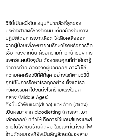
วิธีนี้เป็นหนึ่งในแง่มุมที่น่ากลัวที่สุดของ
ประวัติศาสตร์ช่างตัดผม เกี่ยวข้องกับทาง
ปฏิบัติโดยการเจาะเลือด ให้เลือดเสียออก
จากผู้ป่วยเพื่อพยายามรักษาโรคหรือการติด
เชื้อ หลังจากนั้น ด้วยความก้าวหน้าของการ
แพทย์แผนปัจจุบัน ต้องขอบคุณที่ทำให้เรารู้
ว่าการถ่ายเลือดจากผู้ป่วยออก อาจไม่ใช่
ความคิดหรือวิธีที่ดีที่สุด อย่างไรก็ตามวิธีนี้
ถูกใช้ในการรักษาโรคทุกอย่าง ตั้งแต่โรค
หวัดธรรมดาไปจนถึงโรคร้ายแรงในยุค
กลาง (Middle Ages)
ดังนั้นผ้าพันแผล(สีขาว) และเลือด (สีแดง) 
เป็นผลมาจาก bloodletting (การเจาะเอา
เลือดออก) ที่ทำให้เกิดการใช้แถบสีแดงและสี
ขาวในไฟหมุนร้านตัดผม ในขณะที่แท่งเสาไฟ
ร้านตัดผมเองก็ยังเป็นสัญลักษณ์ของสาย