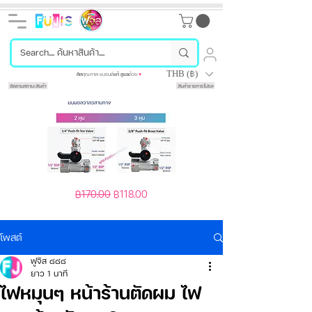
THB (฿)
คัด
คุณภาพ แบรนด์
แท้
ดูแล
ด้วย
♥
ติดตามสถานะสินค้า
สินค้ารายการโปรด
มิ
เครื่อง
ราคาปกติ
ราคาขายลด
ราคาปกติ
฿170.00
฿118.00
฿450.00
นิ
ชั่ง
บอล
ดิจิตอล
วาล์ว
มี
3
ให้
โพสต์
ทาง
เลือก
(โลหะ
2
ฟูจิส ๘๘๘
ผสม)
สี
2
ต่อ
ยาว 1 นาที
ระบบ
กับ
ไฟหมุนๆ หน้าร้านตัดผม ไฟ
(ชาร์จ
เครื่อง
แบต
กรอง
หรือ
น้ำ