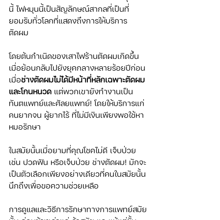
นี้ ไฟหมุนนี้เป็นสัญลักษณ์สากลที่เป็นที่
ยอมรับทั่วโลกที่แสดงถึงการให้บริการ
ตัดผม 
โดยต้นกำเนิดของเสาไฟร้านตัดผมเกิดขึ้น
เมื่อย้อนกลับไปยังยุคกลางหลายร้อยปีก่อน 
เมื่อ
ช่างตัดผมไม่ได้มีหน้าที่หลักเฉพาะตัดผม
และโกนหนวด
 แต่พวกเขายังทำงานเป็น
ทันตแพทย์และศัลยแพทย์! โดยให้บริการแก่
คนยากจน ผู้ยากไร้ ที่ไม่มีเงินเพียงพอใช้หา
หมอรักษา 
ในสมัยนั้นเมื่อยามที่คุณโชคไม่ดี เจ็บป่วย 
เช่น ปวดฟัน หรือเจ็บป่วย ช่างตัดผม! มักจะ
เป็นตัวเลือกเพียงอย่างเดียวที่คนในสมัยนั้น
นึกถึงเพื่อขอความช่วยเหลือ
การดูแลและวิธีการรักษาทางการแพทย์สมัย