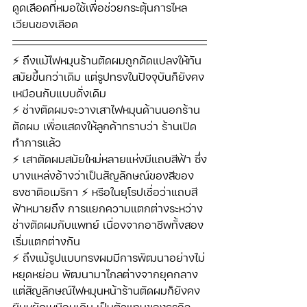
ดูดเลือดที่หมอใช้เพื่อช่วยกระตุ้นการไหล
เวียนของเลือด
⚡ ถึงแม้ไฟหมุนร้านตัดผมถูกดัดแปลงให้ทัน
สมัยขึ้นกว่าเดิม แต่รูปทรงในปัจจุบันก็ยังคง
เหมือนกับแบบดั่งเดิม 
⚡ ช่างตัดผมจะวางเสาไฟหมุนด้านนอกร้าน
ตัดผม เพื่อแสดงให้ลูกค้าทราบว่า ร้านเปิด
ทำการแล้ว
⚡ เสาตัดผมสมัยใหม่หลายแห่งมีแถบสีฟ้า ซึ่ง
บางแหล่งอ้างว่าเป็นสัญลักษณ์ของสีของ
ธงชาติอเมริกา ⚡ หรือในยุโรปเชื่อว่าแถบสี
ฟ้าหมายถึง การแยกความแตกต่างระหว่าง
ช่างตัดผมกับแพทย์ เนื่องจากอาชีพทั้งสอง
เริ่มแตกต่างกัน
⚡ ถึงแม้รูปแบบทรงผมมีการพัฒนาอย่างไม่
หยุดหย่อน พัฒนามาไกลต่างจากยุคกลาง 
แต่สัญลักษณ์ไฟหมุนหน้าร้านตัดผมก็ยังคง
ยืนหยัดเหมือนเดิม เป็นตัวแทนของธุรกิจ