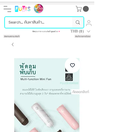
THB (฿)
คัด
คุณภาพ แบรนด์
แท้
ดูแล
ด้วย
♥
ติดตามสถานะสินค้า
สินค้ารายการโปรด
คัดลอกลิงก์