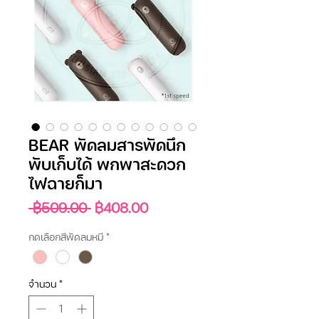
BEAR พัดลมสารพัดนึก
พับเก็บได้ พกพาสะดวก
ไฟฉายก็มา
ราคา
ราคา
 ฿509.00 
฿408.00
ปกติ
ขาย
กดเลือกสีพัดลมหมี
*
ลด
จำนวน
*