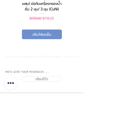
ผสม) ต่อกับเครื่องกรองน้ำ
2 สี 2 ระบบ (ชาร์จแบต
ดื่ม 2 หุน/ 3 หุน (CuNi)
หรือใช้ถ่าน) ตราชั่งดิจิทัล
ราคาปกติ
ราคาขายลด
ราคาปกติ
ราคาขายลด
฿170.00
฿118.00
฿450.00
฿388.00
เพิ่มใส่รถเข็น
เพิ่มใส่รถเข็น
คัดคุณภาพ แบรนด์แท้ ดูแลด้วยใจ
WE'D LOVE YOUR FEEDBACK . . .
เขียนรีวิว
กลับบนสุด