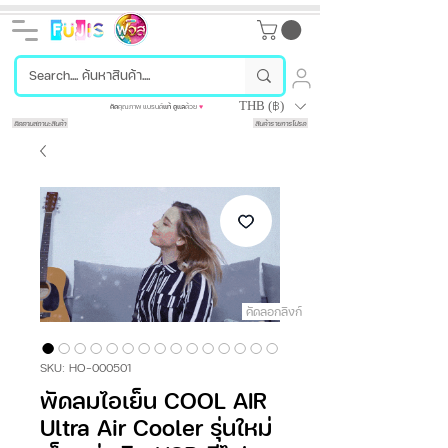
THB (฿)
คัด
คุณภาพ แบรนด์
แท้
ดูแล
ด้วย
♥
ติดตามสถานะสินค้า
สินค้ารายการโปรด
คัดลอกลิงก์
SKU: HO-000501
พัดลมไอเย็น COOL AIR
Ultra Air Cooler รุ่นใหม่