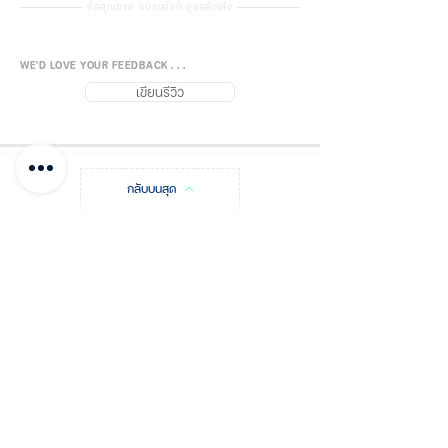
รุ่นใหม่ล่าสุด เย็นกว่าเดิม พร้อมไฟ
คัดคุณภาพ แบรนด์แท้ ดูแลด้วยใจ
LED กลางคืน 2X Cooling Power!
เติมน้ำครั้งเดียว ใช้ได้นานถึง 10
WE'D LOVE YOUR FEEDBACK . . .
ชั่วโมง
เขียนรีวิว
Features:
เพลิดเพลินกับอากาศที่เย็นสบาย
ได้ทุกที่ เพียงเติมน้ำแล้วเสียบเข้า
กลับบนสุด
กับ
ปลั๊กไฟบ้าน หรือใช้เฉพาะ
พอร์ต USB
ก็ได้
สนุกได้นานถึง 8 - 10 ชั่วโมงต่อ
FUJISiam888
Online
แพลตฟอร์มชอปปิง
ออนไลน์
การเติมน้ำหนึ่งครัง พัดลมเสียง
บันทึกโพสต์
ชำระเงิน และแจ้งโอน
เบาและมีแสงไฟ LED ยามค่ำคืน
สามารถใช้ได้ตลอดทั้งคืน
เกี่ยวกับฟูจิส
ติดต่อเรา จุดจำหน่าย
ใช้งานง่ายเพียงการกดปุ่มเพียง
รหัสโปรโมชัน
ใบเสนอราคา
ปุ่มเดียว สะดวกสบายพกพา
สะดวก ปลอดภัย ประหยัด
คำถามที่พบบ่อย
นโยบายฟูจิส
พลังงาน
การจัดส่ง & คืนสินค้า
นโยบายส่วนบุคคล
มาเปลี่ยนอากาศ ร้อน ร้อน รอบๆตัว