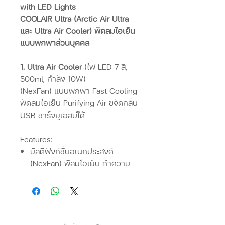
with LED Lights
COOLAIR Ultra (Arctic Air Ultra
และ Ultra Air Cooler) พัดลมไอเย็น
แบบพกพาส่วนบุคคล
1. Ultra Air Cooler
(ไฟ LED 7 สี,
500ml, กำลัง 10W)
(NexFan) แบบพกพา Fast Cooling
พัดลมไอเย็น Purifying Air ขจัดกลิ่น
USB ชาร์จยูเอสบีได้
Features:
มัลติฟังก์ชั่นอเนกประสงค์
(NexFan) พัลมไอเย็น ทำความ
เย็น,ความชื้น,และกรองอากาศ
ผ่านไส้กรอง.
ประหยัดพลังงาน ชาร์จ กับพาว
เวอร์แบงค์ 10,000 mAh รองรับ
การใช้งานถึง 12 ชั่วโมง,โดย