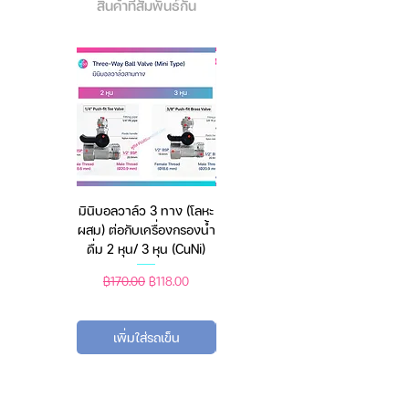
สินค้าที่สัมพันธ์กัน
เฉพาะในกรณีการเติมน้ำ
เต็ม 500ml
พกพาสะดวกด้วยขนาดเพียง 14.4
× 16.1 × 15.9 ซม. ซึ่งง่ายต่อการ
พกพาและสามารถใส่ได้ง่ายใน
กระเป๋าเดินทางหรือกระเป๋าถือ
และน้ำหนักพัดลมไม่เกิน 1 กก.
เงียบสงบ NexFan ลดเสียง
รบกวนต่ำกว่า 68 dB,เพื่อให้มั่นใจ
มินิบอลวาล์ว 3 ทาง (โลหะ
เครื่องชั่งดิจิตอล มีให้เลือก
ว่าคุณจะได้รับความสงบและพื้นที่
ผสม) ต่อกับเครื่องกรองน้ำ
2 สี 2 ระบบ (ชาร์จแบต
ส่วนตัว.
ดื่ม 2 หุน/ 3 หุน (CuNi)
หรือใช้ถ่าน) ตราชั่งดิจิทัล
ที่ถอดออกได้ ชุดไส้กรองที่ถอด
ออกได้และล้างทำความสะอาด
ราคาปกติ
ราคาขายลด
ราคาปกติ
ราคาขายลด
฿170.00
฿118.00
฿450.00
฿388.00
ได้ เพียงทำความสะอาดทุกๆ 2
เดือน
เพิ่มใส่รถเข็น
เพิ่มใส่รถเข็น
2. Arctic Air Ultra
(ไฟ LED 3 สี,
375ml, กำลัง 8W)