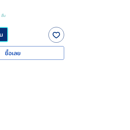
ชิ้น
็น
ซื้อเลย