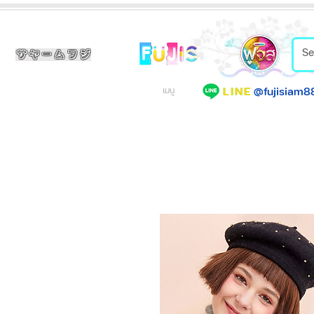
サヤームフジ
@fujisiam8
LINE
เมนู