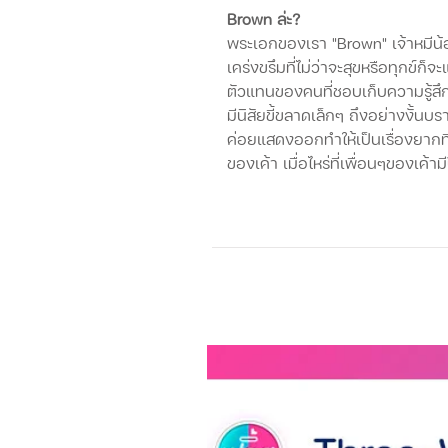
Brown ล่ะ?
พระเอกของเรา "Brown" เจ้าหมีน้
เคร่งขรึมที่ไม่ว่าจะสุขหรือทุกข์ก
ตัวแทนของคนที่ชอบเก็บความรู้สึก
มีนิสัยขี้ขลาดเล็กๆ ถึงอย่างงั้นบร
ค่อยแสดงออกทำให้เป็นเรื่องยากท
ของเค้า เมื่อไหร่ที่เพื่อนๆของเค้า
สัญชาตญาณแก้ไขปัญหาได้เสมอ แต่ระ
ขึ้นมา เค้าจะกลายเป็นคนที่น่ากลัว
ลักษณะเฉพาะเพศ : ชาย
ชอบ : ธรรมชาติ, การอาบแดด, กา
ไม่ชอบ : สิ่งที่ทำให้สะดุ้งตกใจ เช่
Keyword : ความคิดสร้างสรรค์ ค