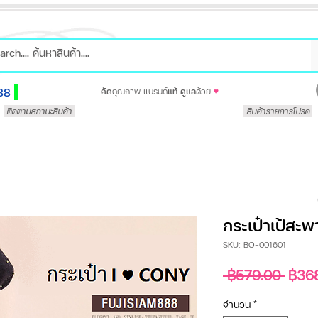
88
คัด
คุณภาพ แบรนด์
แท้
ดูแล
ด้วย
♥
ติดตามสถานะสินค้า
สินค้ารายการโปรด
กระเป๋าเป้สะ
SKU: BO-001601
ราคา
 ฿579.00 
฿36
ปกติ
จำนวน
*