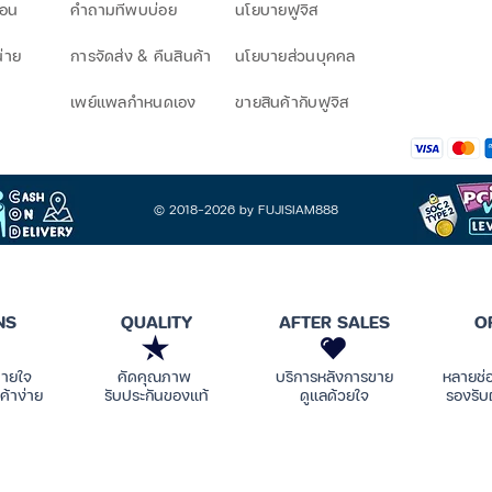
โอน
คำถามที่พบบ่อย
นโยบายฟูจิส
น่าย
การจัดส่ง & คืนสินค้า
นโยบายส่วนบุคคล
เพย์แพลกำหนดเอง
ขายสินค้ากับฟูจิส
© 2018-2026 by FUJISIAM888
NS
QUALITY
AFTER SALES
O
บายใจ
คัดคุณภาพ
บริการหลังการขาย
หลายช่
ค้าง่าย
รับประกันของแท้
ดูแลด้วยใจ
รองรับ