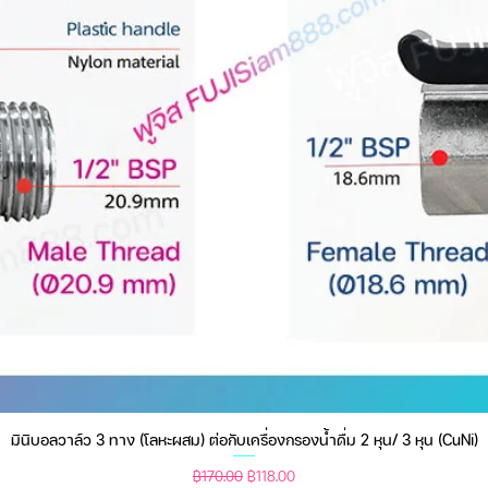
มินิบอลวาล์ว 3 ทาง (โลหะผสม) ต่อกับเครื่องกรองน้ำดื่ม 2 หุน/ 3 หุน (CuNi)
ดูข้อมูลด่วน
ราคาปกติ
ราคาขายลด
฿170.00
฿118.00