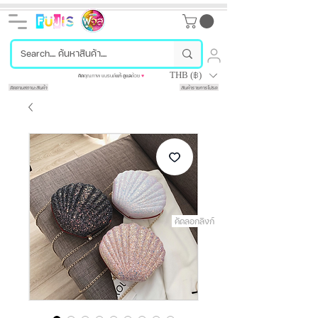
THB (฿)
คัด
คุณภาพ แบรนด์
แท้
ดูแล
ด้วย
♥
ติดตามสถานะสินค้า
สินค้ารายการโปรด
คัดลอกลิงก์