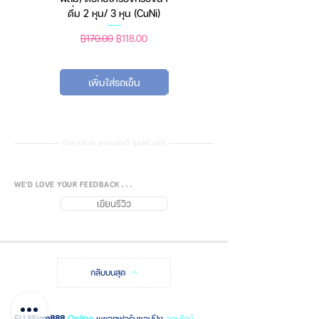
ดื่ม 2 หุน/ 3 หุน (CuNi)
หรือใช้ถ่าน) ตราชั่งดิจิทัล
ราคาปกติ
ราคาขายลด
ราคาปกติ
ราคาขายลด
฿170.00
฿118.00
฿450.00
฿388.00
เพิ่มใส่รถเข็น
เพิ่มใส่รถเข็น
คัดคุณภาพ แบรนด์แท้ ดูแลด้วยใจ
WE'D LOVE YOUR FEEDBACK . . .
เขียนรีวิว
กลับบนสุด
FUJISiam888
Online
แพลตฟอร์มชอปปิง
ออนไลน์