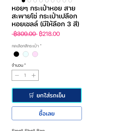
หอยๆ กระเป๋าหอย สาย
สะพายโซ่ กระเป๋าเปลือก
หอยเชลล์ (มีให้ลือก 3 สี)
ราคา
ราคา
 ฿309.00 
฿218.00
ปกติ
ขาย
กดเลือกสีกระเป๋า
*
ลด
จำนวน
*
🛒 ยกใส่รถเข็น
ซื้อเลย
Small Shell Bag