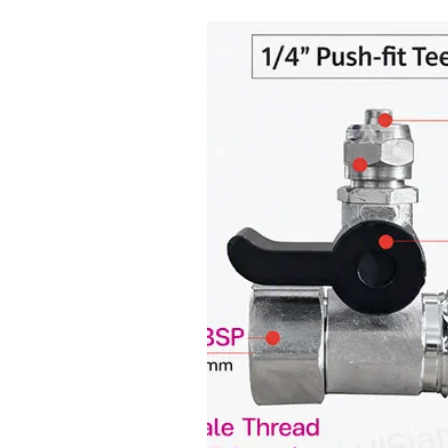
4+ hours listening on a full
Comes with 3 sizes ear tip
S , M , L
ไฟสถานะเมื่อชาร์จแบตเตอรี่
Battery Type (ชนิดของแบตเตอรี่)
Battery Capacity(ความจุแบตเตอร
เมื่อชาร์จหูฟังอยู่ภายในเคสชา
เมื่อชาร์จแบตเตอรี่เต็มแล้ว ไฟ
เขียว
และดับลง เมื่อครบ 1 นาท
Product Included (อุปกรณ์ภายใ
หูฟัง QCY - T5
เคสกล่องชาร์จแบตเตอรี่
จุกหูฟัง S , M , L
สายชาร์จแบตเตอรี่ Micro - 
เอกสารคู่มือ
บริเวณก้านของหูฟังทั้งสองข้างจะม