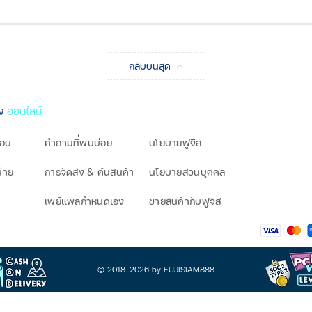
เคสกล่องชาร์จ
กลับบนสุด
วา
เพื่อเปิด Gaming Mode (จะมีเสียงเตือน
ิง
ออนไลน์
the music):
โอน
คำถามที่พบบ่อย
นโยบายฟูจิส
 เล่น (Play) หรือ หยุดเล่นชั่วคราว (Pause)
urn) เพลง:
น่าย
การจัดส่ง & คืนสินค้า
นโยบายส่วนบุคคล
ขวา
ค้าง 2 วินาที
เพย์แพลกำหนดเอง
ขายสินค้ากับฟูจิส
งซ้าย
ค้าง 2 วินาที
ice Assistant:
อปลุกผู้ช่วย
© 2018-2026 by FUJISIAM888
าย / เพิกเฉยต่อสายเรียกเข้า :
ฟัง