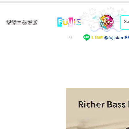
サヤームフジ
@fujisiam8
LINE
เมนู