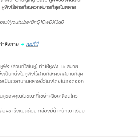
หูฟังไร้สายที่สะดวกสบายที่สุดในตลาด
tps://youtu.be/8nQ1CwDX3q0
กำลังกาย
➜
กดที่นี่
ัง (ส่วนที่ใส่ในหู) ทำให้หูฟัง T5 สบาย
เป็นหนึ่งในหูฟังไร้สายที่สะดวกสบายที่สุด
ายเป็นเวลานานหลายชั่วโมงโดยไม่ถอดออก
ในหูของคุณในขณะที่เขย่าหรือเคลื่อนไหว
่องชาร์จแบตด้วย กล่องมีน้ำหนักเบาเรียบ
เท่านั้น และสามารถชาร์จหูฟังได้สามครั้ง
ร์จใหม่