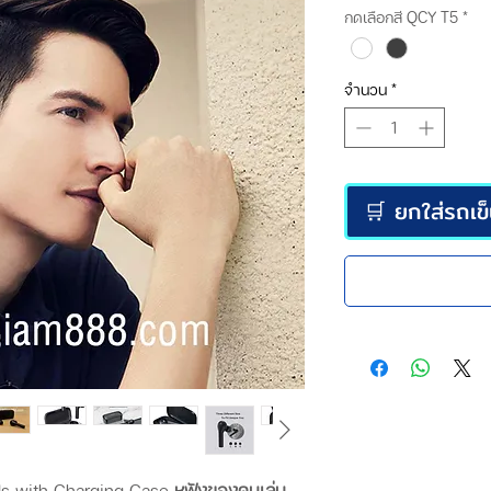
ปกติ
กดเลือกสี QCY T5
*
จำนวน
*
🛒 ยกใส่รถเข
ds with Charging Case
หูฟังของคนเล่น