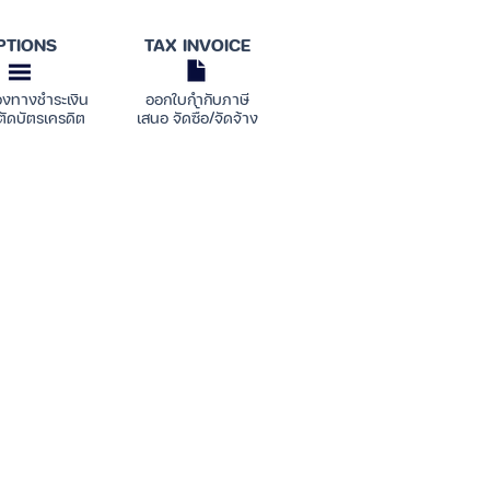
PTIONS
TAX INVOICE
องทางชำระเงิน
ออกใบกำกับภาษี
ตัดบัตรเครดิต
เสนอ จัดซื้อ/จัดจ้าง