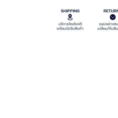
ไม่รับสาย
แตะสองครั้งพร้อมกัน 2 
เข้า
SHIPPING
RETUR
กรณีหูฟังทำงานเพียงข้างเดียว
บริการจัดส่งฟรี
ชอปอย่างส
พร้อมนัดรับสินค้า
เปลี่ยน/คืนสิน
ให้ตรวจว่าหูฟังข้างนั้นชาร์จไฟ
ในกล่องชาร์จ จะมีไฟ LED สีแด
เขียวจะติดนาน 1 นาทีแล้วดับ)
จากนั้นให้ทำขั้นตอนรีเซตหูฟัง
เชื่อมต่อหูฟังบนอุปกรณ์มือถือใหม่
ปิดบลูทูธโทรศัพท์ที่จับคู่
ปิดหูฟังทั้งสองข้างโดยการ
แตะ
จนไฟสถานะ
สีแดง
ขึ้นที่หูฟังท
หลังจากปิดแล้ว ให้รีเซต โดยการ
ประมาณ 10 วินาที จนไฟสถานะ 
ปล่อยมือหลังจากที่ไฟสถานะด
เก็บหูฟังลงเคสชาร์จ และ
ลบข้อ
โทรศัพท์เก่าที่เคยเชื่อมต่อ
ระบบรีเซ็ตสำเร็จ