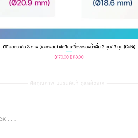
ะมาณ 7 วินาที
นมาจากเคสชาร์จ (หูฟังจะกะพริบ สีแดงและสี
เชื่อมต่อ
มินิบอลวาล์ว 3 ทาง (โลหะผสม) ต่อกับเครื่องกรองน้ำดื่ม 2 หุน/ 3 หุน (CuNi)
ดูข้อมูลด่วน
ราคาปกติ
ราคาขายลด
฿170.00
฿118.00
ื่อเชื่อมต่อสำเร็จ
ให้รีเซตหูฟังทั้งสอง และเริ่มขั้นตอนเชื่อม
กมาจากเคส เพื่อเชื่อมต่อ (Pair) ก่อนข้าง
วามีไฟกระพริบก่อน
ลำดับต่อมาจึงหยิบหูฟัง
คัดคุณภาพ แบรนด์แท้ ดูแลด้วยใจ
่าไฟกระพริบของหูฟังข้างซ้ายดับ สามารถ
ื่อมต่อหูฟัง “QCY-T5” ได้เลย
 . . .
้นมาจากเคสกล่องชาร์จ