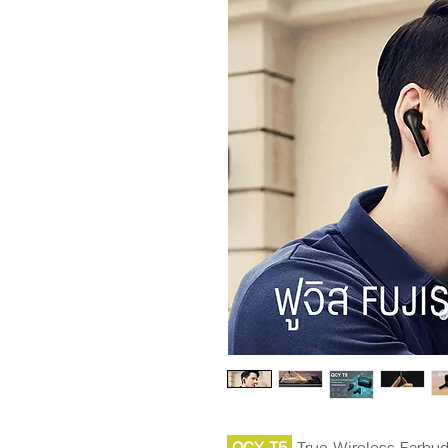
QCY T5
True Wireless Earbu