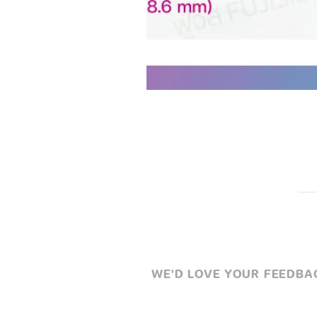
การเชื่อมต่อครั้งแรก
เปิดหูฟังโดยการ
สัมผัสค้างปร
หรือ
เปิดโดยอัตโนมัติ
เมื่อหยิบขึ้
เขียว)
เปิดบลูทูธบนอุปกรณ์ที่ต้องการ
เลือกเชื่อมต่อกับ “QCY-T5”
ไฟ LED ของหูฟังทั้งสองจะดับเม
*
หากลองทำตามวิธีข้างต้นไม่สำเร็จ 
ต่อใหม่ โดยหยิบแค่หูฟังข้างขวาออ
เดียว โดยสัมผัสค้าง
จนหูฟังข้างข
อีกข้างออกมาจากเคส และรอจนกว
เปิดบลูทูธบนโทรศัพท์เพื่อเลือกเช
วิธีเปิด และปิดหูฟัง
เปิดหูฟัง
WE'D LOVE YOUR FEEDBACK
แตะสัมผัสค้าง 7 วินาที
หรือ
เปิดโดยอัตโนมัติ
เมื่อหยิบขึ