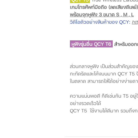
เกมโทรศัพท์มือถือ (ลดเสียงดีเลย์)
พร้อมจุกหูฟัง 3 ขนาด S , M , L
วิดิโอตัวอย่างสินค้าของ QCY:
ht
หูฟังรุ่นอื่น QCY T6
สำหรับออก
ส่วนกลางหูฟัง เป็นส่วนสำคัญของหูฟ
กะทัดรัดและโค้งมนมาก QCY T5 จึง
ในตลาด สามารถใส่ได้อย่างง่ายด
ความแน่นพอดี ก็ดีเช่นกัน T5 อยู่
อย่างรวดเร็วได้
QCY T5 ใช้งานได้ดีมาก รวมถึงกล
ง่าย สามารถชาร์จผ่าน micro-USB 
อย่างเต็มที่ก่อนที่จะต้องการการชา