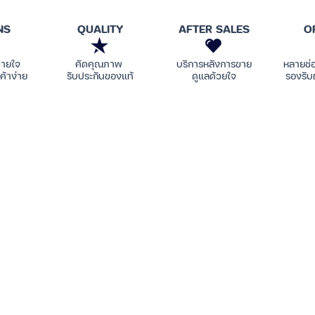
ข้างนาน 2 วินาที เพื่อเพิกเฉยต่อสายเรียก
NS
QUALITY
AFTER SALES
O
บายใจ
คัดคุณภาพ
บริการหลังการขาย
หลายช่
ค้าง่าย
รับประกันของแท้
ดูแลด้วยใจ
รองรับ
เพียงพอแล้วหรือไม่ (ชารจ์หูฟังโดยเก็บเข้า
งติดระหว่างชาร์จ หลังชาร์จเต็มไฟ LED สี
ทั้งสองข้างพร้อมกันตามขั้นตอนข้างล่าง
 :
สัมผัส
ที่หูฟังทั้งสองข้างเป็นเวลา 3 วินาที
ั้งสองข้าง
แตะสัมผัสที่หูฟัง
ทั้งสองข้างพร้อมกัน
สีแดง-เขียว กระพริบทั้งสองข้าง และ
ับลง
มูลต่อบลูทูธ
(Forget This Device) บน