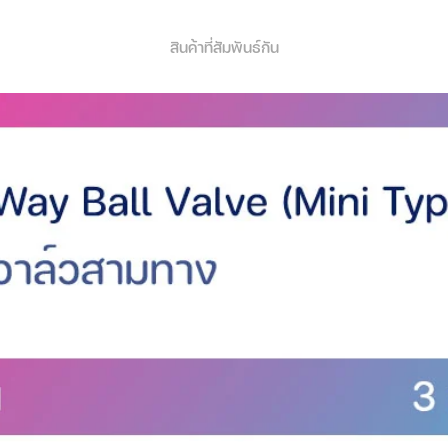
นกว่า 4 ชั่วโมงต่อการชาร์จหนึ่งครั้ง ดี
คาประมาณ 8 พันบาท แบตเตอรี่สำหรับ T5
สินค้าที่สัมพันธ์กัน
ยลำโพง 6 มม. ขนาดเล็กตั้งอยู่ภายในหูฟัง
ไร้สายที่เร็วขึ้นและมีเสถียรภาพมากขึ้นไป
ช้งานด้วยเสียงได้ ดังนั้นไม่ว่าคุณจะเล่นเกมฟัง
มีคุณภาพสูงขึ้น
ด้ทุกที่ทุกเวลา เปิด/ปิดอัตโนมัติ หยุดการ
ไม่จำเป็นต้องกังวลเกี่ยวกับอายุการใช้
งของคุณในกระเป๋าเดินและชาร์จในระหว่าง
บลูทูธการเชื่อมต่อไร้สายที่เร็วขึ้นและมี
ากการออกกำลังกาย