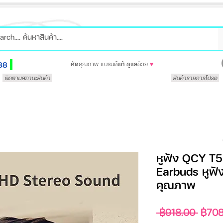
88
คัด
คุณภาพ แบรนด์
แท้
ดูแล
ด้วย
♥
ติดตามสถานะสินค้า
สินค้ารายการโปรด
หูฟัง QCY T5
Earbuds หูฟัง
คุณภาพ
ราคา
 ฿918.00 
฿708