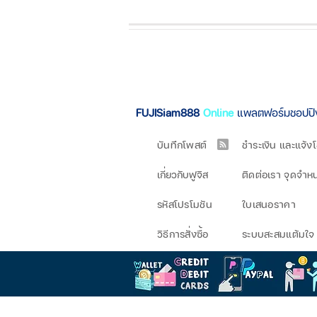
ปิดหูฟัง
แตะสัมผัสค้าง 3 วินาที
หรือ
ปิดโดยอัตโนมั
ติ เมื่อเก็บลง
วิธีเปิดใช้ Gaming Mode
แตะสัมผัส 3 ครั้ง
ที่
หูฟังข้างข
ภายในหูฟัง 2 ครั้ง)
FUJISiam888
Online
แพลตฟอร์มชอปป
การควบคุมเพลง (Play or Pause 
บันทึกโพสต์
ชำระเงิน และแจ้ง
ให้แตะ 2 ครั้งที่หูฟัง เมื่อต้องการ
ข้ามถัดไป (next) / ย้อนกลับ (ret
เกี่ยวกับฟูจิส
ติดต่อเรา จุดจำห
ข้ามถัดไป (next)
แตะหูฟัง
ข้าง
รหัสโปรโมชัน
ใบเสนอราคา
ย้อนกลับ (return)
แตะหูฟัง
ข้า
วิธีการสั่งซื้อ
ระบบสะสมแต้มใจ
ระบบสั่งการด้วยเสียงอัจฉริยะ Vo
แตะแผงด้านซ้ายจำนวน 3 ครั้ง เพื่
CALL Function การรับสาย / วางส
รับสาย / วางสาย
แตะสองครั้งที่หู