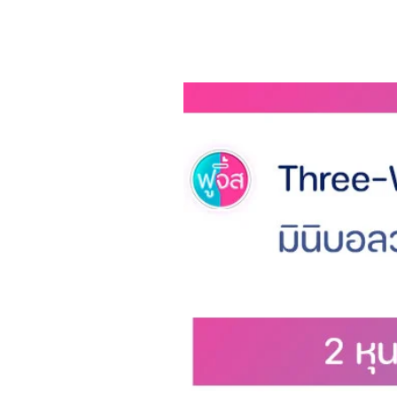
อายุการใช้งานแบตเตอรี่ของหูฟังนา
เทียบเท่ากับ Apple AirPods รา
รุ่นนี้ คุ้มค่าจริงๆ
เสียง HD Stereo ขับเคลื่อนโด
เพื่อให้เสียงที่ชัดเจน
Bluetooth 5.0 มอบการเชื่อมต่อ
ยังอุปกรณ์ของคุณ
ชิปช่วยให้เข้าถึงผู้ช่วยที่เปิดใ
เพลง คุณจะได้สัมผัสกับเสียงที่
ระบบชาร์จแบตอัจฉริยะ ชาร์จไฟไ
ระบายแบตเตอรี่ในกระเป๋าพกพา 
งานแบตเตอรี่ เพียงแค่ใส่หูฟั
การเดินทาง
Specs
Bluetooth 5.0 with AAC codec 
เสถียรภาพมาก
IPX5 กันละอองน้ำและเหงื่อจ