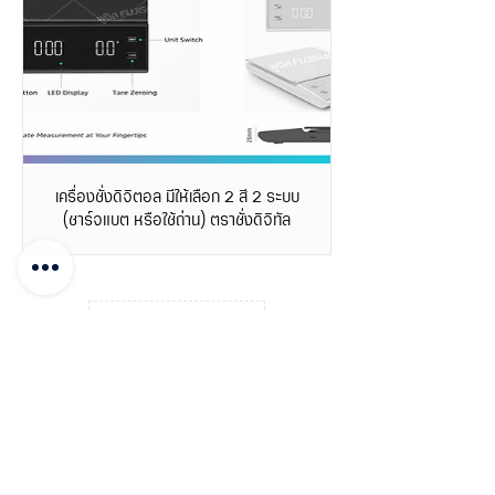
เครื่องชั่งดิจิตอล มีให้เลือก 2 สี 2 ระบบ
(ชาร์จแบต หรือใช้ถ่าน) ตราชั่งดิจิทัล
กลับบนสุด
FUJISiam888
Online
แพลตฟอร์มชอปปิง
ออนไลน์
บันทึกโพสต์
ชำระเงิน และแจ้งโอน
เกี่ยวกับฟูจิส
ติดต่อเรา จุดจำหน่าย