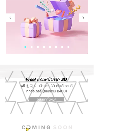
Free!
แถมหน้ากาก
3D
ฟรี
한국식
หน้ากาก 3D สไตล์เกาหลี
ทุกออเดอร์ (ยอดครบ ฿400)
ดูสินค้าทั้งหมด
C O M I N G
S O O N