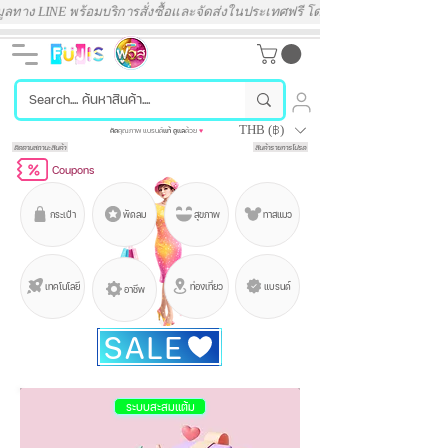
พร้อมบริการสั่งซื้อและจัดส่งในประเทศฟรี โดยไม่มีค่าบริการเพิ่มเติม ◈
THB (฿)
คัด
คุณภาพ แบรนด์
แท้
ดูแล
ด้วย
♥
ติดตามสถานะสินค้า
สินค้ารายการโปรด
Coupons
กระเป๋า
พัดลม
สุขภาพ
ทาสแมว
เทคโนโลยี
ท่องเที่ยว
แบรนด์
อาชีพ
SALE
ระบบสะสมแต้ม