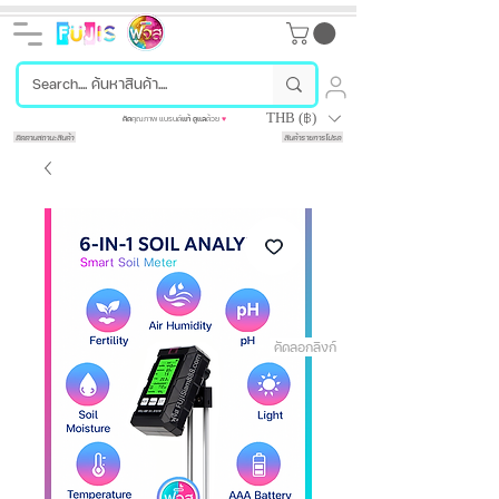
THB (฿)
คัด
คุณภาพ แบรนด์
แท้
ดูแล
ด้วย
♥
ติดตามสถานะสินค้า
สินค้ารายการโปรด
คัดลอกลิงก์