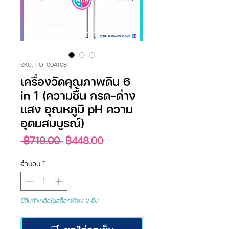
SKU: TO-004108
เครื่องวัดคุณภาพดิน 6
in 1 (ความชื้น กรด-ด่าง
แสง อุณหภูมิ pH ความ
อุดมสมบูรณ์)
ราคา
ราคา
 ฿719.00 
฿448.00
ปกติ
ขาย
ลด
จำนวน
*
มีสินค้าเหลือในสต็อกเพียง 2 ชิ้น