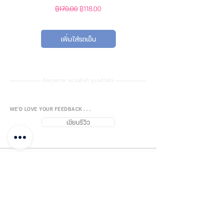
(ลึกประมาณ 2/3 ของความยาว
ราคาปกติ
ราคาขายลด
ราคาปกติ
ราคาขายลด
฿170.00
฿118.00
฿450.00
฿388.00
โพรบ)
กดปุ่ม Measure
เพื่อเริ่มการวัด
เพิ่มใส่รถเข็น
เพิ่มใส่รถเข็น
เลือกโหมดการแสดงผล
(เช่น °C/
°F สำหรับอุณหภูมิ)
อ่านค่าจากหน้าจอ LED
โดย
เครื่องจะแสดงผลครบทั้ง 6 ค่า
คัดคุณภาพ แบรนด์แท้ ดูแลด้วยใจ
WE'D LOVE YOUR FEEDBACK . . .
🛡️ การเก็บรักษา
เขียนรีวิว
ทำความสะอาดโพรบทุกครั้งหลัง
ใช้งาน
เก็บในที่แห้ง หลีกเลี่ยงความชื้น
ไม่ควรเสียบเครื่องทิ้งไว้ในดินเป็น
กลับบนสุด
เวลานาน
FUJISiam888
Online
แพลตฟอร์มชอปปิง
ออนไลน์
⚠️ ข้อควรระวัง
บันทึกโพสต์
ชำระเงิน และแจ้งโอน