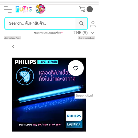
THB (฿)
คัด
คุณภาพ แบรนด์
แท้
ดูแล
ด้วย
♥
ติดตามสถานะสินค้า
สินค้ารายการโปรด
คัดลอกลิงก์