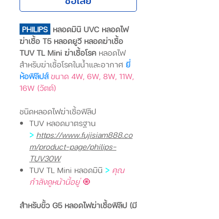
ซื้อเลย
PHILIPS
หลอดมินิ UVC หลอดไฟ
ฆ่าเชื้อ T5 หลอดยูวี หลอดฆ่าเชื้อ
TUV TL Mini ฆ่าเชื้อโรค
หลอดไฟ
สำหรับฆ่าเชื้อโรคในน้ำและอากาศ
ยี่
ห้อฟิลิปส์
ขนาด 4W, 6W, 8W, 11W,
16W (วัตต์)
ชนิดหลอดไฟฆ่าเชื้อฟิลิป
TUV หลอดมาตรฐาน
>
https://www.fujisiam888.co
m/product-page/philips-
TUV30W
TUV TL Mini หลอดมินิ
>
คุณ
กำลังดูหน้านี้อยู่
🧿
สำหรับขั้ว G5 หลอดไฟฆ่าเชื้อฟิลิป (มี
ให้เลือกหลายแบบ)