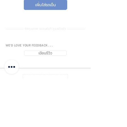
เมตร
เพิ่มใส่รถเข็น
เพิ่มใส่รถเข็น
มีความปลอดภัยสูงสุดในการฆ่า
เชื้อโรค และระบบทำงาน
ประสิทธิภาพสูง
หลอดแบรนคุณภาพ มีอายุการใช้
คัดคุณภาพ แบรนด์แท้ ดูแลด้วยใจ
งานที่ยาวนาน ง่ายต่อการเปลี่ยน
/ บำรุงรักษา
WE'D LOVE YOUR FEEDBACK . . .
หลอด TUV ให้แสงยูวีอย่างคงที่
เขียนรีวิว
เฉลี่ยตลอดอายุการใช้งาน
หลอดปราศจากก๊าซโอโซน
(Ozone Free Germicidal Lamp)
กลับบนสุด
TUV TL Mini T5 lamps are
double-ended UVC (germicidal)
lamps used in professional water
FUJISiam888
Online
แพลตฟอร์มชอปปิง
ออนไลน์
and air disinfection units. TUV
บันทึกโพสต์
ชำระเงิน และแจ้งโอน
T5 lamps offer almost constant
UV output over their
เกี่ยวกับฟูจิส
ติดต่อเรา จุดจำหน่าย
complete lifetime, for maximum