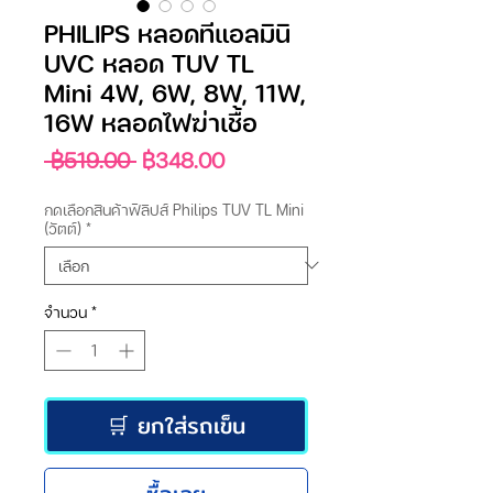
PHILIPS หลอดทีแอลมินิ
UVC หลอด TUV TL
Mini 4W, 6W, 8W, 11W,
16W หลอดไฟฆ่าเชื้อ
ราคา
ราคา
 ฿519.00 
฿348.00
ปกติ
ขาย
ลด
กดเลือกสินค้าฟิลิปส์ Philips TUV TL Mini
(วัตต์)
*
จำนวน
*
🛒 ยกใส่รถเข็น