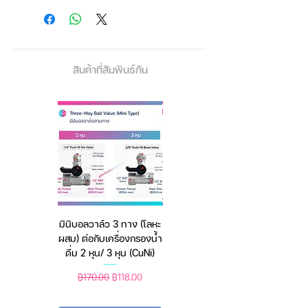
หลอด TUV TL Mini 4W
หลอด TUV TL Mini 6W
หลอด TUV TL Mini 8W
หลอด TUV TL Mini 11W
สินค้าที่สัมพันธ์กัน
หลอด TUV TL Mini 16W
+ หากยังไม่มีฐานรางไฟ
สามารถ
เลือกซื้อเพิ่ม:
💡 เซต
รางไฟสำเร็จ สวิทช์เปิด-ปิด
สายไฟยาว 1.8 เมตร!
💡 และรองรับสำหรับเดินสายไฟแยก
หลอด TUV TL Mini ของ Philips
หลอด TUV Tl Mini เป็นหลอด
มินิบอลวาล์ว 3 ทาง (โลหะ
เครื่องชั่งดิจิตอล มีให้เลือก
UVC (ฆ่าเชื้อโรค) ที่ใช้สำหรับฆ่า
ผสม) ต่อกับเครื่องกรองน้ำ
2 สี 2 ระบบ (ชาร์จแบต
เชื้อโรคในน้ำแลในอากาศ ระดับมือ
ดื่ม 2 หุน/ 3 หุน (CuNi)
หรือใช้ถ่าน) ตราชั่งดิจิทัล
อาชีพ
หลอดแก้วพิเศษจะกรองรังสีที่เกิด
ราคาปกติ
ราคาขายลด
ราคาปกติ
ราคาขายลด
฿170.00
฿118.00
฿450.00
฿388.00
จากโอโซนในช่วงคลื่น 185 นาโน