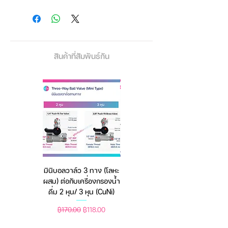
สำหรับหลอดไฟฆ่าเชื้อ
แนะนำให้ออกแบบและติดตั้งระบบโดย
ช่างผู้เชี่ยวชาญไฟฟ้าใกล้บ้านท่าน
สินค้าที่สัมพันธ์กัน
แบรนด์: ฟิลิปส์
ชนิดพิน: 4 ขาเดี่ยว [4 Pins Single
Ended]
ชนิดรหัสหลอดไฟ: TUV
การใช้พลังงาน: 75 วัตต์
💡 ขนาด
ขนาดบัลลาสต์ (PL1-800-100): 215
มินิบอลวาล์ว 3 ทาง (โลหะ
เครื่องชั่งดิจิตอล มีให้เลือก
x 45 x 32mm
ผสม) ต่อกับเครื่องกรองน้ำ
2 สี 2 ระบบ (ชาร์จแบต
หลอดยาว (รวมพินเสียบ): 853mm
ดื่ม 2 หุน/ 3 หุน (CuNi)
หรือใช้ถ่าน) ตราชั่งดิจิทัล
💡 น้ำหนัก
ราคาปกติ
ราคาขายลด
ราคาปกติ
ราคาขายลด
฿170.00
฿118.00
฿450.00
฿388.00
น้ำหนักบัลลาสต์: 230 g