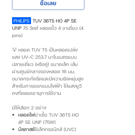
ซื้อเลย
PHILIPS
TUV 36T5 HO 4P SE
UNP
75 วัตต์ หลอดขั้ว 4 ขาเดี่ยว (4
pins)
💡 หลอด TUV T5 เป็นหลอดเปล่ง
แสง UV-C 253.7 นาโนเมตรแบบ
ปลายเดี่ยว (หรือคู่) ขนาดเล็ก เส้น
ผ่านศูนย์กลางของหลอด 16 มม.
ขนาดกระทัดรัดและมีความยืดหยุ่นสูง
สำหรับการออกแบบไฟฟ้า ให้แสงยูวี
คงที่ตลอดอายุการใช้งาน
มีให้เลือก 2 อย่าง
หลอดไฟ
ฆ่าเชื้อ TUV 36T5 HO
4P SE UNP (75W)
บัลลาสต์
อิเล็กทรอนิกส์ (UVC)