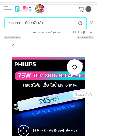
THB (฿)
คัด
คุณภาพ แบรนด์
แท้
ดูแล
ด้วย
♥
ติดตามสถานะสินค้า
สินค้ารายการโปรด
คัดลอกลิงก์