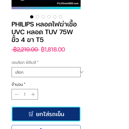
PHILIPS หลอดไฟฆ่าเชื้อ
UVC หลอด TUV 75W
ขั้ว 4 ขา T5
ราคา
ราคา
 ฿2,219.00 
฿1,818.00
ปกติ
ขาย
ลด
กดเลือก ฟิลิปส์
*
จำนวน
*
🛒 ยกใส่รถเข็น