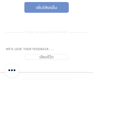
น้ำหนักหลอด: 87 g
เพิ่มใส่รถเข็น
เพิ่มใส่รถเข็น
💡 คำเตือนและความปลอดภัย
• การแตกของหลอดไฟไม่น่าจะมีผลก
คัดคุณภาพ แบรนด์แท้ ดูแลด้วยใจ
ระทบต่อสุขภาพของคุณมากนัก หาก
หลอดไฟแตกให้ระบายอากาศในห้อง
WE'D LOVE YOUR FEEDBACK . . .
เป็นเวลา 30 นาที และถอดชิ้นส่วน
เขียนรีวิว
ออกโดยใช้ถุงมือ ใส่เศษที่แตกไว้ในถุง
พลาสติกที่ปิดสนิทแล้วนำไปทิ้งขยะ
เพื่อการรีไซเคิลในพื้นที่ในอนาคต
ห้ามใช่เครื่องดูดฝุ่นเด็ดขาด
กลับบนสุด
• อันตราย: กลุ่มเสี่ยงที่ 3 ผลิตภัณฑ์
อัลตราไวโอเลต หลอดไฟเหล่านี้ปล่อย
รังสียูวีกำลังสูงซึ่งอาจทำให้ผิวหนัง
FUJISiam888
Online
แพลตฟอร์มชอปปิง
ออนไลน์
และดวงตาบาดเจ็บรุนแรง หลีกเลี่ยง
บันทึกโพสต์
ชำระเงิน และแจ้งโอน
การสัมผัสผิวหนังและจ้องมอง
โดยตรงกับผลิตภัณฑ์โดยไม่มีการ
เกี่ยวกับฟูจิส
ติดต่อเรา จุดจำหน่าย
ป้องกัน ใช้เฉพาะในสภาพแวดล้อมที่