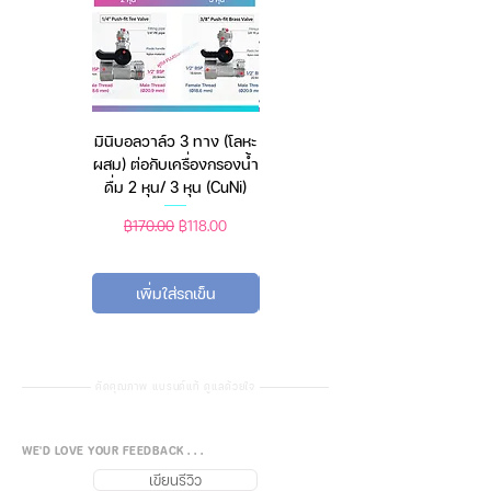
มินิบอลวาล์ว 3 ทาง (โลหะ
เครื่องชั่งดิจิตอล มีให้เลือก
ผสม) ต่อกับเครื่องกรองน้ำ
2 สี 2 ระบบ (ชาร์จแบต
ดื่ม 2 หุน/ 3 หุน (CuNi)
หรือใช้ถ่าน) ตราชั่งดิจิทัล
ราคาปกติ
ราคาขายลด
ราคาปกติ
ราคาขายลด
฿170.00
฿118.00
฿450.00
฿388.00
เพิ่มใส่รถเข็น
เพิ่มใส่รถเข็น
คัดคุณภาพ แบรนด์แท้ ดูแลด้วยใจ
WE'D LOVE YOUR FEEDBACK . . .
เขียนรีวิว