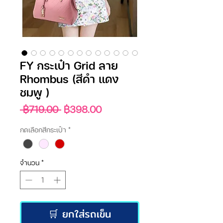
FY กระเป๋า Grid ลาย
Rhombus (สีดำ แดง
ชมพู )
ราคา
ราคา
 ฿719.00 
฿398.00
ปกติ
ขาย
กดเลือกสีกระเป๋า
*
ลด
จำนวน
*
🛒 ยกใส่รถเข็น