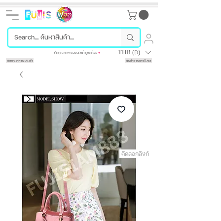
THB (฿)
คัด
คุณภาพ แบรนด์
แท้
ดูแล
ด้วย
♥
ติดตามสถานะสินค้า
สินค้ารายการโปรด
คัดลอกลิงก์