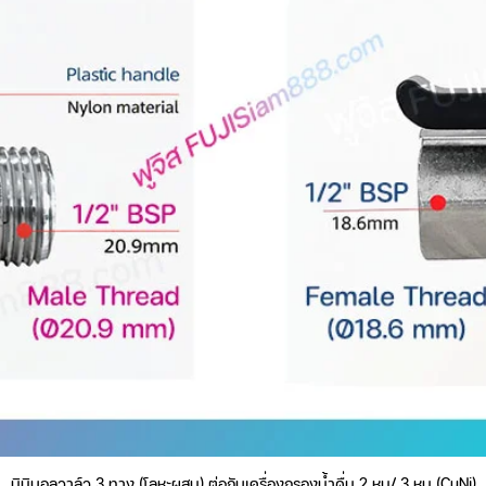
รื่อง อย่างเข้าใจง่าย
่า pH, ความเข้มแสง
e)
ight)
tery-Free)
ต้นไม้ในบ้าน
มินิบอลวาล์ว 3 ทาง (โลหะผสม) ต่อกับเครื่องกรองน้ำดื่ม 2 หุน/ 3 หุน (CuNi)
ดูข้อมูลด่วน