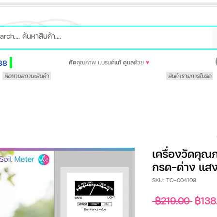
88
คัด
คุณภาพ แบรนด์
แท้
ดูแล
ด้วย
♥
ติดตามสถานะสินค้า
สินค้ารายการโปรด
เครื่องวัดคุณ
กรด-ด่าง แสง)
SKU: TO-004109
ราคา
 ฿219.00 
฿138
ปกติ