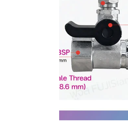
7–10: ชื้น (blue tones)
📌 ใช้เพื่ออ่านค่าจากหน้าปัดของเค
📊 สเปคสินค้า
ฟังก์ชัน: วัดความชื้นในดิน, ค
ขนาด: 255 × 60 × 35 mm
น้ำหนัก: 80 g
ช่วงการวัด:
ความชื้น: 1–10 (Dry–Wet)
pH: 3.5–8 (Acidic–Alkalin
แสง: 0–2000 Lux (Dark–L
พลังงาน: ไม่ใช้แบตเตอรี่ (Bat
เหมาะสำหรับ: สวน, ไร่, กระถาง