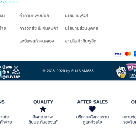
ิง
ออนไลน์
โอน
คำถามที่พบบ่อย
นโยบายฟูจิส
น่าย
การจัดส่ง & คืนสินค้า
นโยบายส่วนบุคคล
เพย์แพลกำหนดเอง
ขายสินค้ากับฟูจิส
© 2018-2026 by FUJISIAM888
NS
QUALITY
AFTER SALES
O
บายใจ
คัดคุณภาพ
บริการหลังการขาย
หลายช่
ค้าง่าย
รับประกันของแท้
ดูแลด้วยใจ
รองรับ