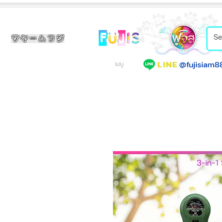
サヤームフジ
@fujisiam8
LINE
เมนู