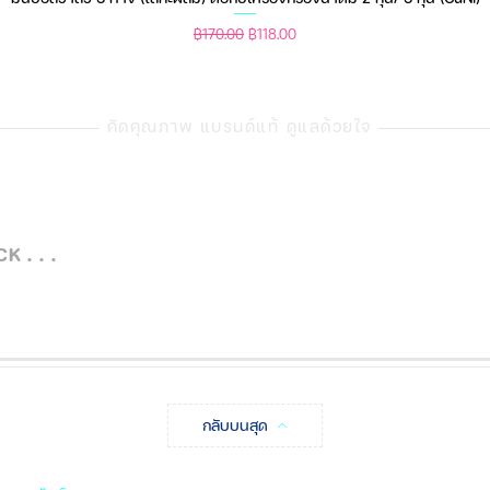
ราคาปกติ
ราคาขายลด
฿170.00
฿118.00
คัดคุณภาพ แบรนด์แท้ ดูแลด้วยใจ
 . . .
กลับบนสุด