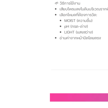
🌱 วิธีการใช้งาน
เสียบโพรบลงในดินบริเวณราก
เลือกโหมดที่ต้องการวัด:
MOIST (ความชื้น)
pH (กรด-ด่าง)
LIGHT (แสงสว่าง)
อ่านค่าจากหน้าปัดโดยตรง
🛡️ การเก็บรักษา
ทำความสะอาดโพรบทุกครั้งหลัง
เก็บในที่แห้งและพ้นจากความชื้
หลีกเลี่ยงการกระแทกหรือกดทับ
⚠️ ข้อควรระวัง
ห้ามเสียบโพรบลงในดินที่แข็งหร
ห้ามทิ้งเครื่องวัดไว้ในดินเป็น
ใช้สำหรับวัดดินเท่านั้น
ไม่เหมา