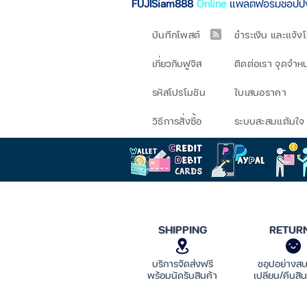
FUJISiam888
Online
แพลตฟอร์มชอปป
บันทึกโพสต์
ชำระเงิน และแจ้ง
เกี่ยวกับฟูจิส
ติดต่อเรา จุดจำห
รหัสโปรโมชัน
ใบเสนอราคา
วิธีการสั่งซื้อ
ระบบสะสมแต้มใจ
SHIPPING
RETUR
บริการจัดส่งฟรี
ชอปอย่างส
พร้อมนัดรับสินค้า
เปลี่ยน/คืนสิน