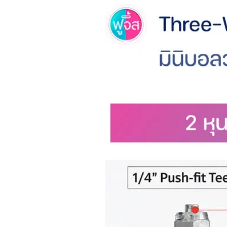
ระวังไม่ให้โพรบสัมผัสน้ำโดยตร
🧪 ภาพตารางสี (Numerical Refe
นี่คือตารางอ้างอิงค่าที่วัดได้จาก
หมวดหลัก:
ความเข้มแสง (Light Intensity
0–200: มืดมาก (dark blue
200–500: มืด (light blue)
500–1000: ปานกลาง (gre
1000–2000: สว่าง (orang
ค่ากรด-ด่าง (pH Level)
3.5–6.0: กรด (blue tones)
7.0: กลาง (neutral, green)
8.0: ด่าง (yellow)
ความชื้น (Humidity)
1–3: แห้ง (orange–yellow)
4–6: เหมาะสม (green tone