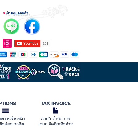
♥
ฝ่ายดูแลลูกค้า
PTIONS
TAX INVOICE
องทางชำระเงิน
ออกใบกำกับภาษี
ตัดบัตรเครดิต
เสนอ จัดซื้อ/จัดจ้าง