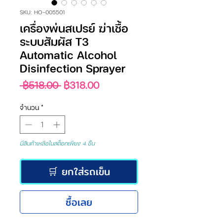
SKU: HO-005501
เครื่องพ่นสเปรย์ ฆ่าเชื้อ
ระบบสัมผัส T3
Automatic Alcohol
Disinfection Sprayer
ราคา
ราคา
 ฿518.00 
฿318.00
ปกติ
ขาย
ลด
จำนวน
*
มีสินค้าเหลือในสต็อกเพียง 4 ชิ้น
🛒 ยกใส่รถเข็น
ซื้อเลย