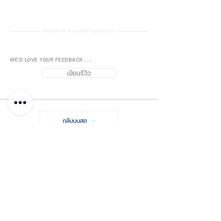
คัดคุณภาพ แบรนด์แท้ ดูแลด้วยใจ
WE'D LOVE YOUR FEEDBACK . . .
เขียนรีวิว
กลับบนสุด
FUJISiam888
Online
แพลตฟอร์มชอปปิง
ออนไลน์
บันทึกโพสต์
ชำระเงิน และแจ้งโอน
เกี่ยวกับฟูจิส
ติดต่อเรา จุดจำหน่าย
รหัสโปรโมชัน
ใบเสนอราคา
คำถามที่พบบ่อย
นโยบายฟูจิส