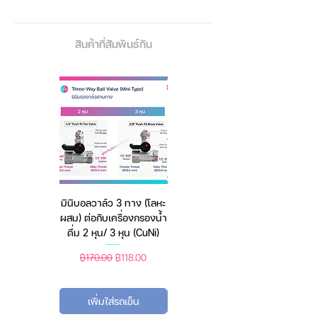
ง่าย
Specs Dimension: 95 x 95 x
สินค้าที่สัมพันธ์กัน
120mm
Material: Abs + PP
Water Tank Capacity: 600ml
Working Hours: About 12 hours.
Volume Spray: 30-50ml / H
Working Voltage: 5v
Rated power: 1.25-2w.
Charging interface: USB
Working Current: 250-400ma
มินิบอลวาล์ว 3 ทาง (โลหะ
เครื่องชั่งดิจิตอล มีให้เลือก
Colours: White (Ready), Green
ผสม) ต่อกับเครื่องกรองน้ำ
2 สี 2 ระบบ (ชาร์จแบต
(Pre-Order)
ดื่ม 2 หุน/ 3 หุน (CuNi)
หรือใช้ถ่าน) ตราชั่งดิจิทัล
ราคาปกติ
ราคาขายลด
ราคาปกติ
ราคาขายลด
฿170.00
฿118.00
฿450.00
฿388.00
เพิ่มใส่รถเข็น
เพิ่มใส่รถเข็น