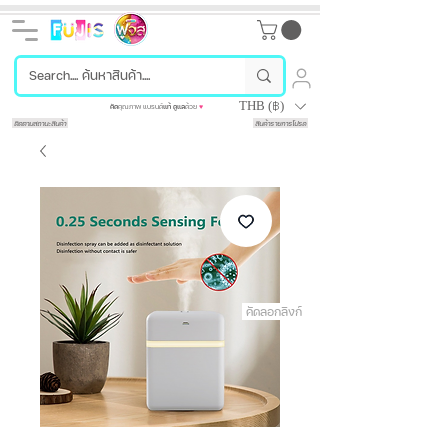
THB (฿)
คัด
คุณภาพ แบรนด์
แท้
ดูแล
ด้วย
♥
ติดตามสถานะสินค้า
สินค้ารายการโปรด
คัดลอกลิงก์