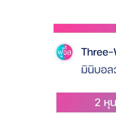
Specification:
Item Type: Inflatable Mobile P
Phone Pouch
Material: PVC (+Polyvinyl Chlor
Weight: Approx. 0.07 KG
Product Size: Approx. 22 x 11.
7 CM)
No matter how far the road
I never afraid of wind and rain