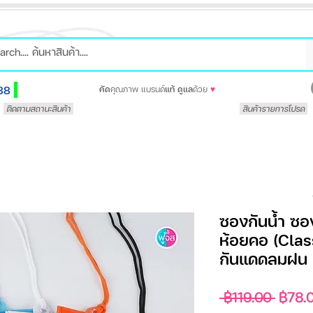
88
คัด
คุณภาพ แบรนด์
แท้
ดูแล
ด้วย
♥
ติดตามสถานะสินค้า
สินค้ารายการโปรด
ซองกันน้ำ ซอ
ห้อยคอ (Classi
กันแดดลมฝน
ราคา
 ฿119.00 
฿78.