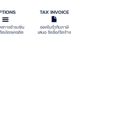
PTIONS
TAX INVOICE
องทางชำระเงิน
ออกใบกำกับภาษี
ตัดบัตรเครดิต
เสนอ จัดซื้อ/จัดจ้าง