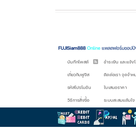
FUJISiam888
Online
แพลตฟอร์มชอปป
บันทึกโพสต์
ชำระเงิน และแจ้ง
เกี่ยวกับฟูจิส
ติดต่อเรา จุดจำห
รหัสโปรโมชัน
ใบเสนอราคา
วิธีการสั่งซื้อ
ระบบสะสมแต้มใจ