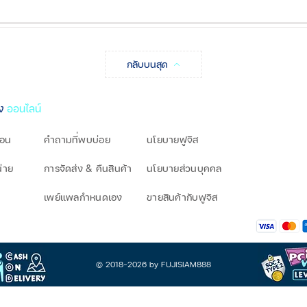
กลับบนสุด
ิง
ออนไลน์
โอน
คำถามที่พบบ่อย
นโยบายฟูจิส
น่าย
การจัดส่ง & คืนสินค้า
นโยบายส่วนบุคคล
เพย์แพลกำหนดเอง
ขายสินค้ากับฟูจิส
© 2018-2026 by FUJISIAM888