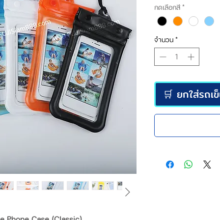
ปกติ
กดเลือกสี
*
จำนวน
*
🛒 ยกใส่รถเข
le Phone Case (Classic)