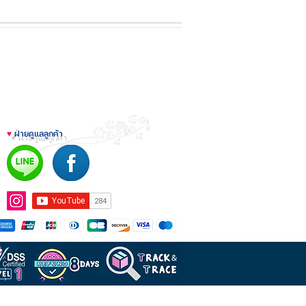
♥
ฝ่ายดูแลลูกค้า