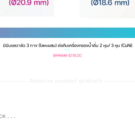
มินิบอลวาล์ว 3 ทาง (โลหะผสม) ต่อกับเครื่องกรองน้ำดื่ม 2 หุน/ 3 หุน (CuNi)
ดูข้อมูลด่วน
ราคาปกติ
ราคาขายลด
฿170.00
฿118.00
คัดคุณภาพ แบรนด์แท้ ดูแลด้วยใจ
 . . .