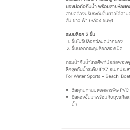
ซองมือถือกันน้ำ พร้อมสายห้อยคอป
สายคล้องปรับระดับสั้นยาวได้ตามต
ส้ม ขาว ฟ้า เหลือง ชมพู)
ระบบล็อก 2 ชั้น
ชั้นในซิปล็อกซีลปิดปากซอง
ชั้นนอกกระดุมล็อกสองเม็ด
กระเป๋ากันน้ำโทรศัพท์มือถือพองค
ลึกจุดกันน้ำระดับ IPX7 อเนกประส
For Water Sports - Beach, Boat
วัสดุทนทานปลอดสารพิษ PVC
ซีลสองชั้นมาพร้อมกับถุงแก๊สแ
น้ำ
ระบบปิดผนึกประเภทกระดุม ซีล
สามารถใช้งานมือถือได้ระหว่างเ
สายคล้องกดเพื่อเลื่อนปรับระด