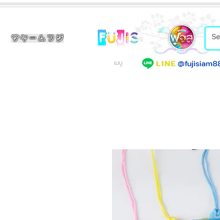
サヤームフジ
@fujisiam8
LINE
เมนู