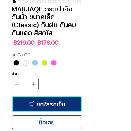
MARJAQE กระเป๋าถือ
กันน้ำ ขนาดเล็ก
(Classic) กันฝน กันลม
กันแดด สีสดใส
ราคา
ราคา
 ฿219.00 
฿178.00
ปกติ
ขาย
กดเลือกสี
*
ลด
จำนวน
*
🛒 ยกใส่รถเข็น
ซื้อเลย