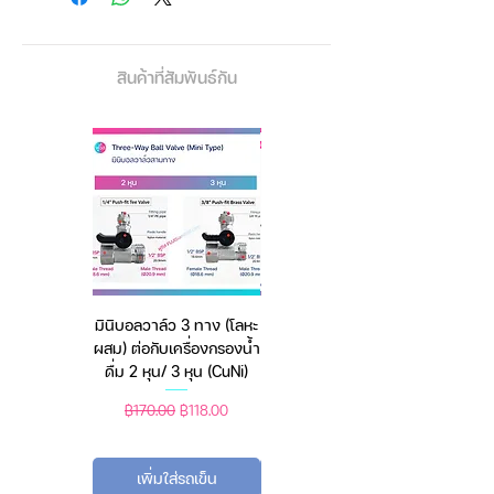
ติดตัวเทอะทะ
กระเป๋าถือขนาดเล็ก มีสาย มีซิบ
เปิด-ปิดอยู่ด้านบน ใช้งาน
สินค้าที่สัมพันธ์กัน
อเนกประสงค์ถือธรรมดาหรือหนีบ
ไว้ใต้รักแร้
Material: PVC Clip Mesh
Function: Waterproof, Ultra-Light,
Zipper
Number Of Shoulder Strap Roots:
Single
Applicable Gender: Neutral/Both
มินิบอลวาล์ว 3 ทาง (โลหะ
เครื่องชั่งดิจิตอล มีให้เลือก
Men And Women
ผสม) ต่อกับเครื่องกรองน้ำ
2 สี 2 ระบบ (ชาร์จแบต
Outer Bag Type: Three-
ดื่ม 2 หุน/ 3 หุน (CuNi)
หรือใช้ถ่าน) ตราชั่งดิจิทัล
Dimensional Bag
Color: Black, White, Light Blue,
ราคาปกติ
ราคาขายลด
ราคาปกติ
ราคาขายลด
฿170.00
฿118.00
฿450.00
฿388.00
Lime Green, Pink
Patent Type: Classic (None)
เพิ่มใส่รถเข็น
เพิ่มใส่รถเข็น
Size (W x L x H): 11 x 26 x 20 CM