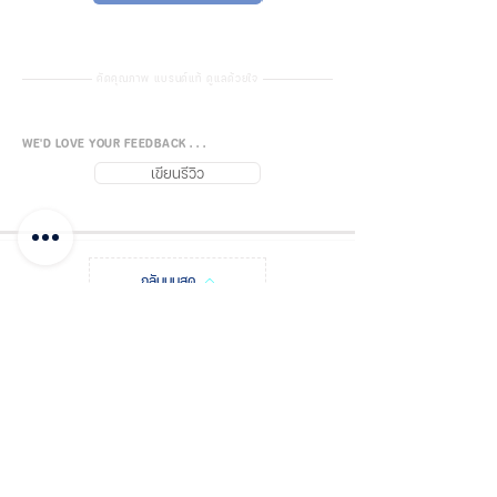
Waterproof ระดับกันน้ำ: IPX4
กันแดด กันลม กันฝน (แต่แช่น้ำทิ้งไม่
ได้ น้ำจะซึมตรงช่องซิป)
คัดคุณภาพ แบรนด์แท้ ดูแลด้วยใจ
WE'D LOVE YOUR FEEDBACK . . .
No matter how far the road
เขียนรีวิว
I never afraid of wind and rain
กลับบนสุด
FUJISiam888
Online
แพลตฟอร์มชอปปิง
ออนไลน์
บันทึกโพสต์
ชำระเงิน และแจ้งโอน
เกี่ยวกับฟูจิส
ติดต่อเรา จุดจำหน่าย
รหัสโปรโมชัน
ใบเสนอราคา