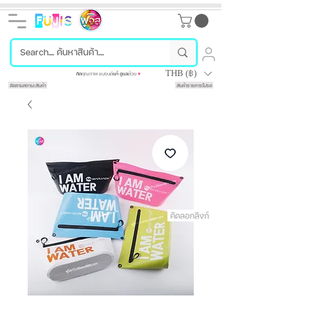
THB (฿)
คัด
คุณภาพ แบรนด์
แท้
ดูแล
ด้วย
♥
ติดตามสถานะสินค้า
สินค้ารายการโปรด
คัดลอกลิงก์