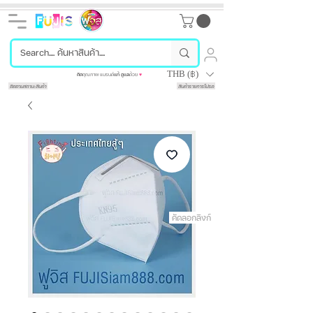
THB (฿)
คัด
คุณภาพ แบรนด์
แท้
ดูแล
ด้วย
♥
ติดตามสถานะสินค้า
สินค้ารายการโปรด
คัดลอกลิงก์