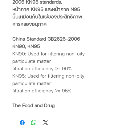
2006 KN95 standards.
หน้ากาก KN95 และหน้ากาก N95
นั้นเหมือนกันในแง่ของประสิทธิภาพ
การกรองอนุภาค
China Standard GB2626-2006
KN90, KN95
KN90: Used for filtering non-oily
particulate matter
filtration efficiency >= 90%
KN95: Used for filtering non-oily
particulate matter
filtration efficiency >= 95%
The Food and Drug
Administration announced on
April 3 that it had approved the
emergency use of KN95
respirators in medical settings in