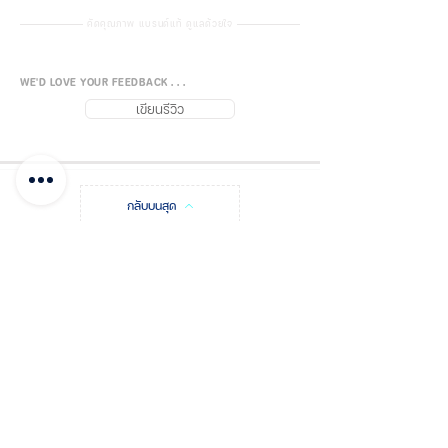
คัดคุณภาพ แบรนด์แท้ ดูแลด้วยใจ
Product Usage
Particulate matter produced
WE'D LOVE YOUR FEEDBACK . . .
during grinding, sanding,
เขียนรีวิว
cleaning, sawing, bagging, etc., or
during processing of ore, coal,
iron ore, flour, metal, wood,
pollen, and certain other
กลับบนสุด
materials. Liquid or non-oily
particulate matter produced by
spraying that does not emit oily
FUJISiam888
Online
แพลตฟอร์มชอปปิง
ออนไลน์
aerosols or vapors. Metal fumes
บันทึกโพสต์
ชำระเงิน และแจ้งโอน
from welding, brazing, cutting
and other operations involving
เกี่ยวกับฟูจิส
ติดต่อเรา จุดจำหน่าย
metal heating.
รหัสโปรโมชัน
ใบเสนอราคา
This mask can help reduce
respiratory exposure to certain
คำถามที่พบบ่อย
นโยบายฟูจิส
microbial particles in the air such
การจัดส่ง & คืนสินค้า
นโยบายส่วนบุคคล