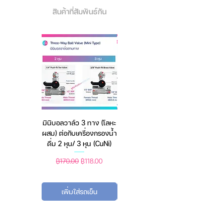
the United States.
สินค้าที่สัมพันธ์กัน
GB2626-2006 โค้ด
มาตรฐานสุข
อนามัยสาธารณรัฐประชาชน
จีน:
http://www.gbstandards.org/i
ndex/GB_standard_english.asp?
id=2630&word=Respiratory%20pr
otective%20equipme
FFP1 & P1
At least 80%
มินิบอลวาล์ว 3 ทาง (โลหะ
เครื่องชั่งดิจิตอล มีให้เลือก
FFP2 & P2
At least 94%
ผสม) ต่อกับเครื่องกรองน้ำ
2 สี 2 ระบบ (ชาร์จแบต
N95
At least 95%
ดื่ม 2 หุน/ 3 หุน (CuNi)
หรือใช้ถ่าน) ตราชั่งดิจิทัล
Place of Production:
Shanghai
Protection Class:
KN95 Filtering
ราคาปกติ
ราคาขายลด
ราคาปกติ
ราคาขายลด
฿170.00
฿118.00
฿450.00
฿388.00
Rate: ≥95% (0.075μm particles)
Weight:
10 (g)
เพิ่มใส่รถเข็น
เพิ่มใส่รถเข็น
Color:
White
Packaging:
Bag
Mask style:
Hanging ear type.